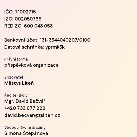
IČO: 71002715
IZO: 002050765
REDIZO: 600 043 053
Bankovní účet: 131-3544040207/0100
Datová schránka: yprmk5k
Právní forma
příspěvková organizace
Zřizovatel
Městys Liteň
Ředitel školy
Mgr. David Bečvář
+420 733 677 222
david.becvar@zsliten.cz
Vedoucí školní družiny
Simona Štěpánová