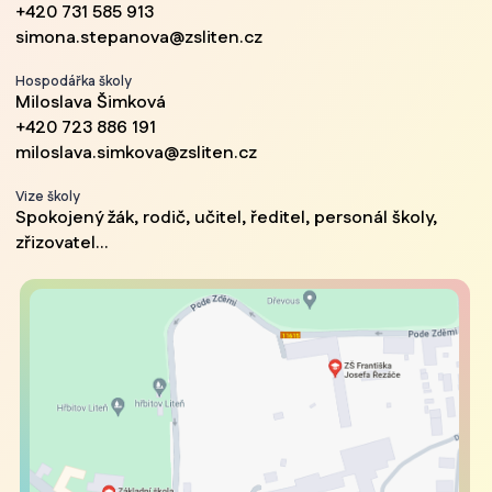
+420 731 585 913
simona.stepanova@zsliten.cz
Hospodářka školy
Miloslava Šimková
+420 723 886 191
miloslava.simkova@zsliten.cz
Vize školy
Spokojený žák, rodič, učitel, ředitel, personál školy,
zřizovatel...