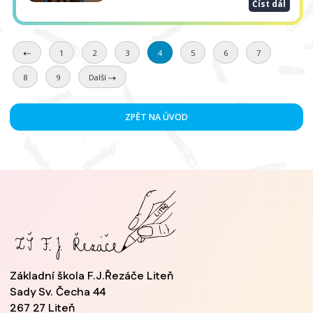
Číst dál
1
2
3
4
5
6
7
8
9
Další
ZPĚT NA ÚVOD
Základní škola F.J.Řezáče Liteň
Sady Sv. Čecha 44
267 27 Liteň