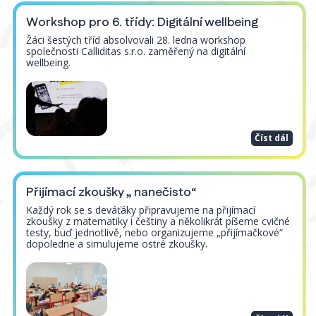
Workshop pro 6. třídy: Digitální wellbeing
Žáci šestých tříd absolvovali 28. ledna workshop
společnosti Calliditas s.r.o. zaměřený na digitální
wellbeing.
Číst dál
Přijímací zkoušky „ nanečisto“
Každý rok se s deváťáky připravujeme na přijímací
zkoušky z matematiky i češtiny a několikrát píšeme cvičné
testy, buď jednotlivě, nebo organizujeme „přijímačkové“
dopoledne a simulujeme ostré zkoušky.