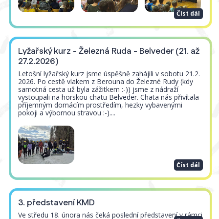
Číst dál
Lyžařský kurz - Železná Ruda - Belveder (21. až
27.2.2026)
Letošní lyžařský kurz jsme úspěšně zahájili v sobotu 21.2.
2026. Po cestě vlakem z Berouna do Železné Rudy (kdy
samotná cesta už byla zážitkem :-)) jsme z nádraží
vystoupali na horskou chatu Belveder. Chata nás přivítala
příjemným domácím prostředím, hezky vybavenými
pokoji a výbornou stravou :-)....
Číst dál
3. představení KMD
Ve středu 18. února nás čeká poslední představení v rámci