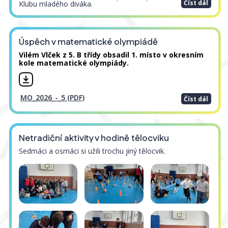
Číst dál
Klubu mladého diváka.
Úspěch v matematické olympiádě
Vilém Vlček z 5. B třídy obsadil 1. místo v okresním
kole matematické olympiády.
MO_2026_-_5 (PDF)
Číst dál
Netradiční aktivity v hodině tělocviku
Sedmáci a osmáci si užili trochu jiný tělocvik.