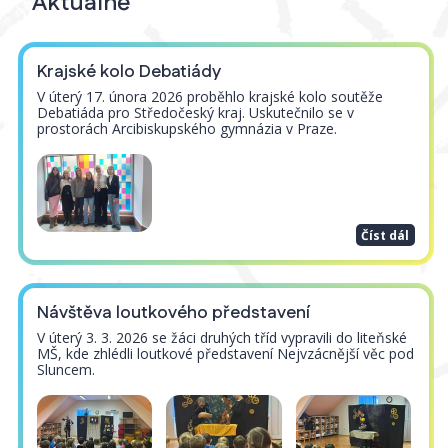
Aktuálně
Krajské kolo Debatiády
V úterý 17. února 2026 proběhlo krajské kolo soutěže
Debatiáda pro Středočeský kraj. Uskutečnilo se v
prostorách Arcibiskupského gymnázia v Praze.
Číst dál
Návštěva loutkového představení
V úterý 3. 3. 2026 se žáci druhých tříd vypravili do liteňské
MŠ, kde zhlédli loutkové představení Nejvzácnější věc pod
Sluncem.