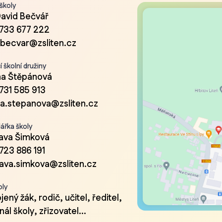
 školy
David Bečvář
733 677 222
.becvar@zsliten.cz
 školní družiny
a Štěpánová
731 585 913
a.stepanova@zsliten.cz
ářka školy
lava Šimková
723 886 191
lava.simkova@zsliten.cz
oly
ený žák, rodič, učitel, ředitel,
ál školy, zřizovatel...