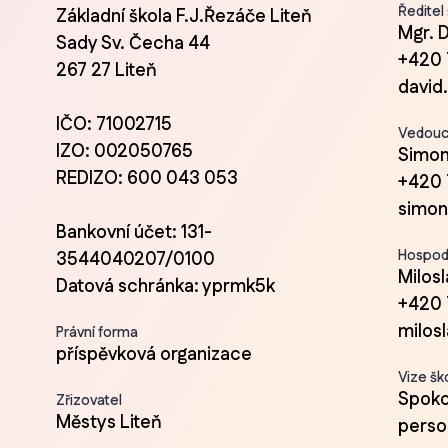
Ředitel
Základní škola F.J.Řezáče Liteň
Mgr. 
Sady Sv. Čecha 44
+420 
267 27 Liteň
david
IČO: 71002715
Vedoucí
IZO: 002050765
Simon
REDIZO: 600 043 053
+420 
simon
Bankovní účet: 131-
Hospod
3544040207/0100
Milos
Datová schránka: yprmk5k
+420 
milos
Právní forma
příspěvková organizace
Vize šk
Spokoj
Zřizovatel
Městys Liteň
person