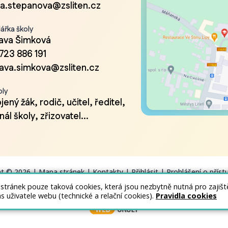
a.stepanova@zsliten.cz
ářka školy
lava Šimková
723 886 191
lava.simkova@zsliten.cz
oly
ený žák, rodič, učitel, ředitel,
ál školy, zřizovatel...
ht © 2026 |
Mapa stránek
|
Kontakty
|
Přihlásit
|
Prohlášení o příst
 stránek pouze taková cookies, která jsou nezbytně nutná pro zajiš
as uživatele webu (technické a relační cookies).
Pravidla cookies