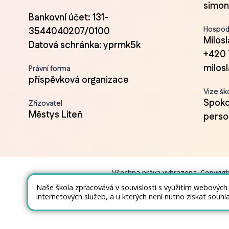
simon
Bankovní účet: 131-
Hospod
3544040207/0100
Milos
Datová schránka: yprmk5k
+420 
milos
Právní forma
příspěvková organizace
Vize šk
Spokoj
Zřizovatel
Městys Liteň
person
Všechna práva vyhrazena. Copyrig
Naše škola zpracovává v souvislosti s využitím webových
internetových služeb, a u kterých není nutno získat souhl