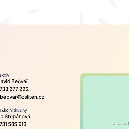
 školy
David Bečvář
733 677 222
.becvar@zsliten.cz
 školní družiny
a Štěpánová
731 585 913