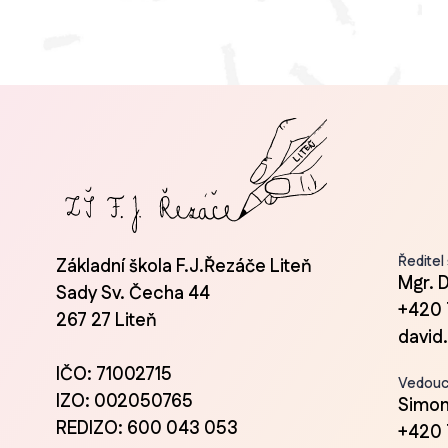
Ředitel
Základní škola F.J.Řezáče Liteň
Mgr. 
Sady Sv. Čecha 44
+420 
267 27 Liteň
david
IČO: 71002715
Vedoucí
IZO: 002050765
Simon
REDIZO: 600 043 053
+420 