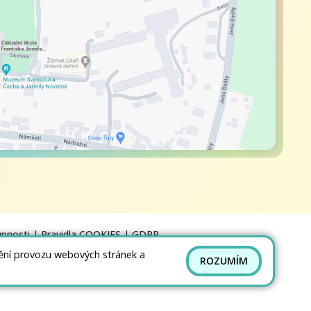
upnosti
|
Pravidla COOKIES
|
GDPR
tění provozu webových stránek a
ROZUMÍM