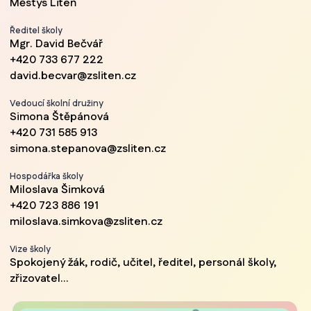
Městys Liteň
Ředitel školy
Mgr. David Bečvář
+420 733 677 222
david.becvar@zsliten.cz
Vedoucí školní družiny
Simona Štěpánová
+420 731 585 913
simona.stepanova@zsliten.cz
Hospodářka školy
Miloslava Šimková
+420 723 886 191
miloslava.simkova@zsliten.cz
Vize školy
Spokojený žák, rodič, učitel, ředitel, personál školy,
zřizovatel...