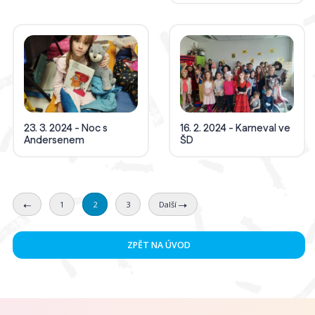
23. 3. 2024 - Noc s
16. 2. 2024 - Karneval ve
Andersenem
ŠD
1
2
3
Další
ZPĚT NA ÚVOD