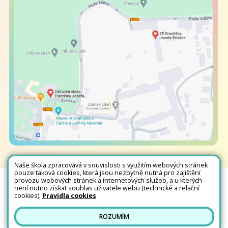
Naše škola zpracovává v souvislosti s využitím webových stránek
pouze taková cookies, která jsou nezbytně nutná pro zajištění
provozu webových stránek a internetových služeb, a u kterých
není nutno získat souhlas uživatele webu (technické a relační
Všechna práva vyhrazena. Copyright © 2026 |
Mapa stránek
|
Kontakty
|
cookies).
Pravidla cookies
Přihlásit
|
Prohlášení o přístupnosti
|
Pravidla COOKIES
|
GDPR
ROZUMÍM