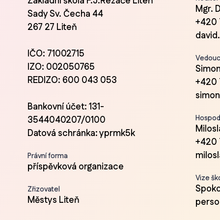
Základní škola F.J.Řezáče Liteň
Mgr. 
Sady Sv. Čecha 44
+420 
267 27 Liteň
david
IČO: 71002715
Vedoucí
IZO: 002050765
Simon
REDIZO: 600 043 053
+420 
simon
Bankovní účet: 131-
Hospod
3544040207/0100
Milos
Datová schránka: yprmk5k
+420 
milos
Právní forma
příspěvková organizace
Vize šk
Spokoj
Zřizovatel
Městys Liteň
person