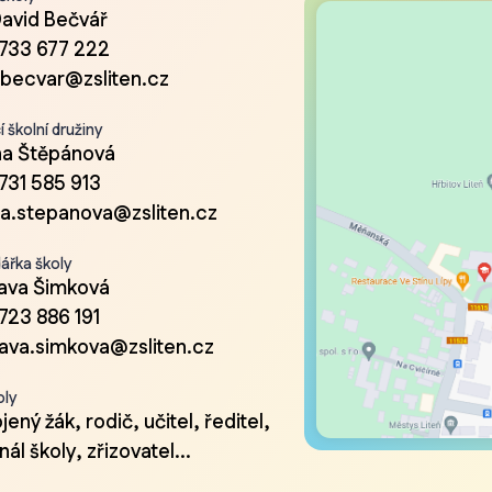
David Bečvář
733 677 222
.becvar@zsliten.cz
 školní družiny
a Štěpánová
731 585 913
a.stepanova@zsliten.cz
ářka školy
lava Šimková
723 886 191
lava.simkova@zsliten.cz
oly
ený žák, rodič, učitel, ředitel,
ál školy, zřizovatel...