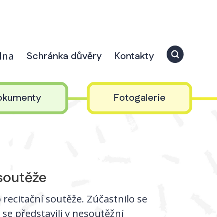
elna
Schránka důvěry
Kontakty
okumenty
Fotogalerie
 soutěže
 recitační soutěže. Zúčastnilo se
 se představili v nesoutěžní