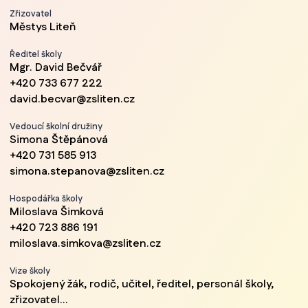
Zřizovatel
Městys Liteň
Ředitel školy
Mgr. David Bečvář
+420 733 677 222
david.becvar@zsliten.cz
Vedoucí školní družiny
Simona Štěpánová
+420 731 585 913
simona.stepanova@zsliten.cz
Hospodářka školy
Miloslava Šimková
+420 723 886 191
miloslava.simkova@zsliten.cz
Vize školy
Spokojený žák, rodič, učitel, ředitel, personál školy,
zřizovatel...