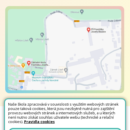
Naše škola zpracovává v souvislosti s využitím webových stránek
pouze taková cookies, která jsou nezbytně nutná pro zajištění
provozu webových stránek a internetových služeb, a u kterých
není nutno získat souhlas uživatele webu (technické a relační
Všechna práva vyhrazena. Copyright © 2026 |
Mapa stránek
|
Kontakty
|
cookies).
Pravidla cookies
Přihlásit
|
Prohlášení o přístupnosti
|
Pravidla COOKIES
|
GDPR