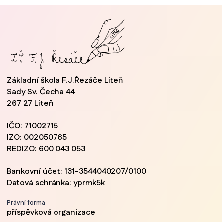
Základní škola F.J.Řezáče Liteň
Sady Sv. Čecha 44
267 27 Liteň
IČO: 71002715
IZO: 002050765
REDIZO: 600 043 053
Bankovní účet: 131-3544040207/0100
Datová schránka: yprmk5k
Právní forma
příspěvková organizace