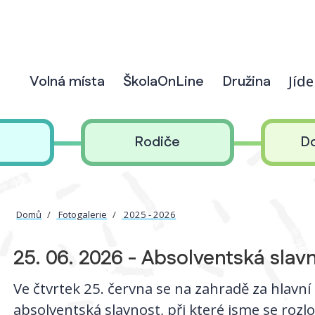
Volná místa
ŠkolaOnLine
Družina
Jíd
Rodiče
D
Domů
Fotogalerie
2025 - 2026
25. 06. 2026 - Absolventská slav
Ve čtvrtek 25. června se na zahradě za hlavn
absolventská slavnost, při které jsme se rozlo