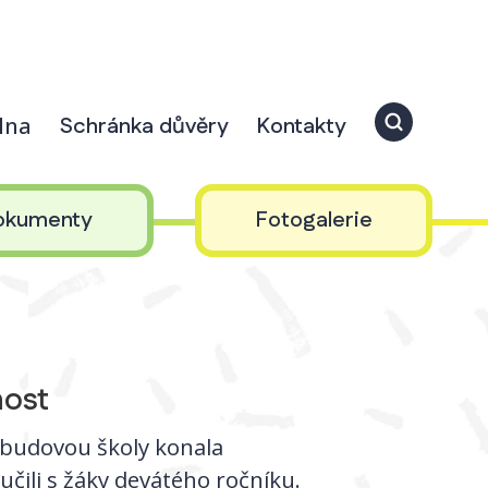
elna
Schránka důvěry
Kontakty
okumenty
Fotogalerie
nost
í budovou školy konala
učili s žáky devátého ročníku.