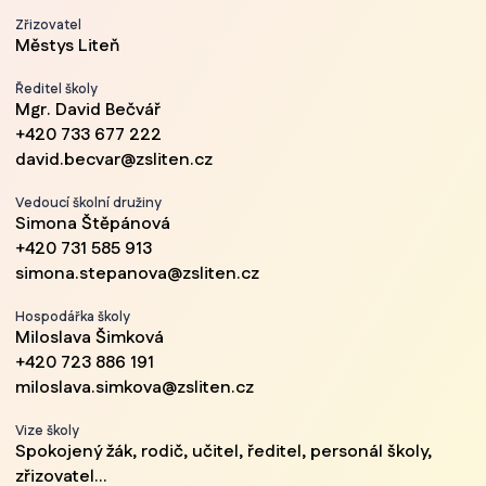
Zřizovatel
Městys Liteň
Ředitel školy
Mgr. David Bečvář
+420 733 677 222
david.becvar@zsliten.cz
Vedoucí školní družiny
Simona Štěpánová
+420 731 585 913
simona.stepanova@zsliten.cz
Hospodářka školy
Miloslava Šimková
+420 723 886 191
miloslava.simkova@zsliten.cz
Vize školy
Spokojený žák, rodič, učitel, ředitel, personál školy,
zřizovatel...