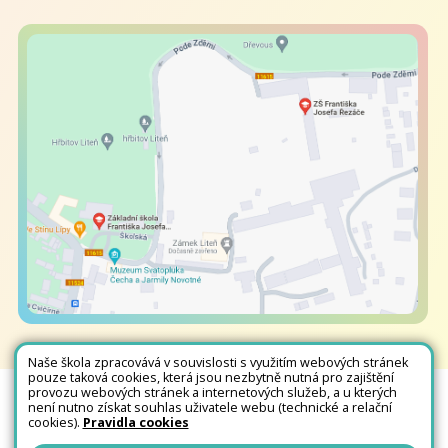
Naše škola zpracovává v souvislosti s využitím webových stránek
pouze taková cookies, která jsou nezbytně nutná pro zajištění
provozu webových stránek a internetových služeb, a u kterých
není nutno získat souhlas uživatele webu (technické a relační
Všechna práva vyhrazena. Copyright © 2026 |
Mapa stránek
|
Kontakty
|
cookies).
Pravidla cookies
Přihlásit
|
Prohlášení o přístupnosti
|
Pravidla COOKIES
|
GDPR