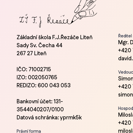
Ředitel
Základní škola F.J.Řezáče Liteň
Mgr. 
Sady Sv. Čecha 44
+420 
267 27 Liteň
david
IČO: 71002715
Vedoucí
IZO: 002050765
Simon
REDIZO: 600 043 053
+420 
simon
Bankovní účet: 131-
Hospod
3544040207/0100
Milos
Datová schránka: yprmk5k
+420 
milos
Právní forma