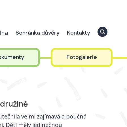
elna
Schránka důvěry
Kontakty
okumenty
Fotogalerie
 družině
kutečnila velmi zajímavá a poučná
i. Děti měly jedinečnou