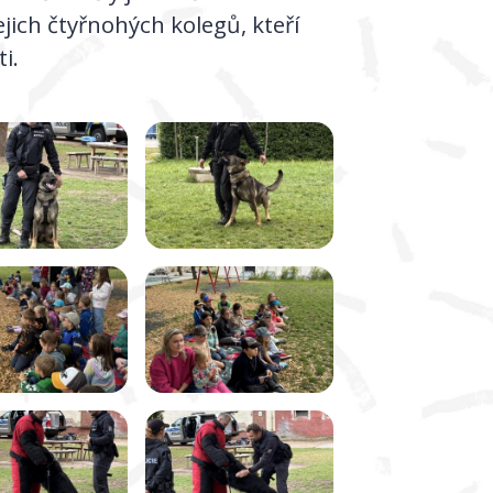
ejich čtyřnohých kolegů, kteří
i.