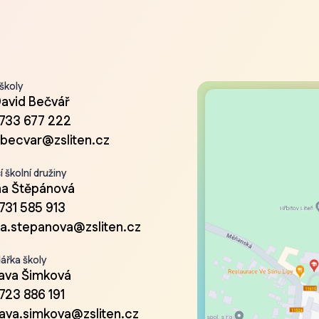
 školy
David Bečvář
733 677 222
.becvar@zsliten.cz
 školní družiny
a Štěpánová
731 585 913
a.stepanova@zsliten.cz
ářka školy
lava Šimková
723 886 191
lava.simkova@zsliten.cz