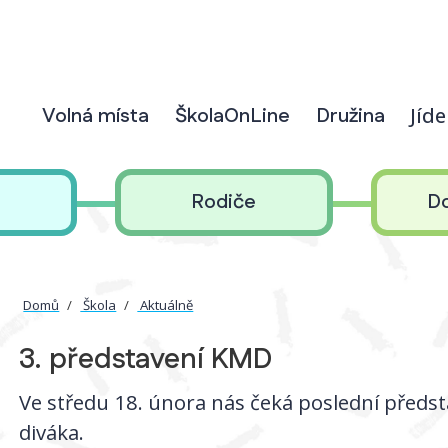
Volná místa
ŠkolaOnLine
Družina
Jíd
Rodiče
D
Domů
Škola
Aktuálně
3. představení KMD
Ve středu 18. února nás čeká poslední předs
diváka.