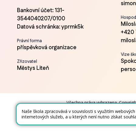
simon
Bankovní účet: 131-
Hospod
3544040207/0100
Milos
Datová schránka: yprmk5k
+420 
milos
Právní forma
příspěvková organizace
Vize šk
Spokoj
Zřizovatel
Městys Liteň
person
Všechna práva vyhrazena. Copyrig
Naše škola zpracovává v souvislosti s využitím webových
internetových služeb, a u kterých není nutno získat souhl