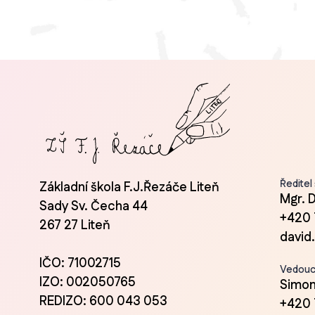
Ředitel
Základní škola F.J.Řezáče Liteň
Mgr. 
Sady Sv. Čecha 44
+420 
267 27 Liteň
david
IČO: 71002715
Vedoucí
IZO: 002050765
Simon
REDIZO: 600 043 053
+420 