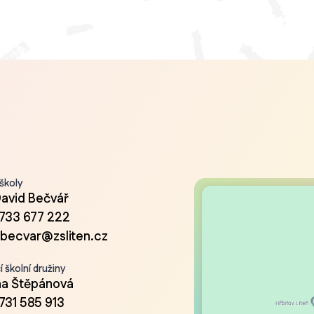
 školy
David Bečvář
733 677 222
.becvar@zsliten.cz
 školní družiny
a Štěpánová
731 585 913