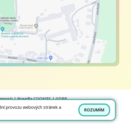
upnosti
|
Pravidla COOKIES
|
GDPR
tění provozu webových stránek a
ROZUMÍM