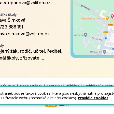
a.stepanova@zsliten.cz
ářka školy
lava Šimková
723 886 191
lava.simkova@zsliten.cz
oly
ený žák, rodič, učitel, ředitel,
ál školy, zřizovatel...
ht © 2026 |
Mapa stránek
|
Kontakty
|
Přihlásit
|
Prohlášení o příst
 stránek pouze taková cookies, která jsou nezbytně nutná pro zajiš
as uživatele webu (technické a relační cookies).
Pravidla cookies