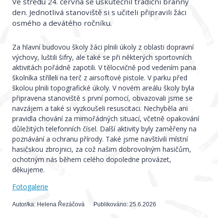
Ve středu 24. června se uskutečnil tradiční branný
den. Jednotlivá stanoviště si s učiteli připravili žáci
osmého a devátého ročníku.
Za hlavní budovou školy žáci plnili úkoly z oblasti dopravní
výchovy, luštili šifry, ale také se při některých sportovních
aktivitách pořádně zapotili. V tělocvičně pod vedením pana
školníka stříleli na terč z airsoftové pistole. V parku před
školou plnili topografické úkoly. V novém areálu školy byla
připravena stanoviště s první pomocí, obvazovali jsme se
navzájem a také si vyzkoušeli resuscitaci. Nechyběla ani
pravidla chování za mimořádných situací, včetně opakování
důležitých telefonních čísel. Další aktivity byly zaměřeny na
poznávání a ochranu přírody. Také jsme navštívili místní
hasičskou zbrojnici, za což našim dobrovolným hasičům,
ochotným nás během celého dopoledne provázet,
děkujeme.
Fotogalerie
Autor/ka:
Helena Řezáčová
Publikováno:
25.6.2026