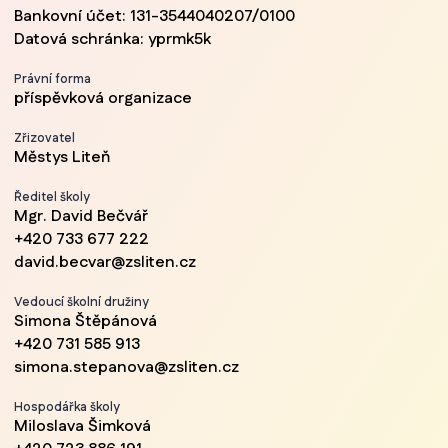
Bankovní účet: 131-3544040207/0100
Datová schránka: yprmk5k
Právní forma
příspěvková organizace
Zřizovatel
Městys Liteň
Ředitel školy
Mgr. David Bečvář
+420 733 677 222
david.becvar@zsliten.cz
Vedoucí školní družiny
Simona Štěpánová
+420 731 585 913
simona.stepanova@zsliten.cz
Hospodářka školy
Miloslava Šimková