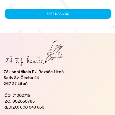
ZPĚT NA ÚVOD
Základní škola F.J.Řezáče Liteň
Sady Sv. Čecha 44
267 27 Liteň
IČO: 71002715
IZO: 002050765
REDIZO: 600 043 053