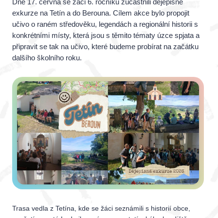
Dne 17. června se žáci 6. ročníku zúčastnili dějepisné
exkurze na Tetín a do Berouna. Cílem akce bylo propojit
učivo o raném středověku, legendách a regionální historii s
konkrétními místy, která jsou s těmito tématy úzce spjata a
připravit se tak na učivo, které budeme probírat na začátku
dalšího školního roku.
Trasa vedla z Tetína, kde se žáci seznámili s historií obce,