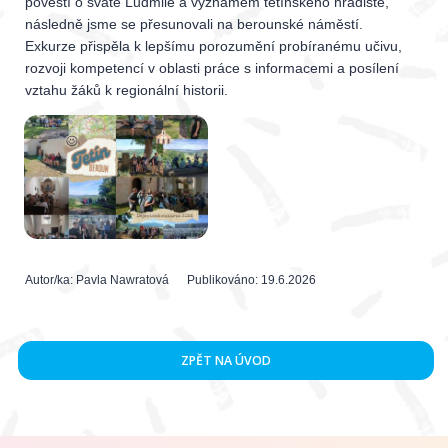
pověstí o svaté Ludmile a významem tetínského hradiště,
následně jsme se přesunovali na berounské náměstí.
Exkurze přispěla k lepšímu porozumění probíranému učivu,
rozvoji kompetencí v oblasti práce s informacemi a posílení
vztahu žáků k regionální historii.
Autor/ka:
Pavla Nawratová
Publikováno:
19.6.2026
ZPĚT NA ÚVOD