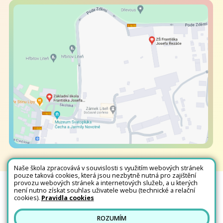
Naše škola zpracovává v souvislosti s využitím webových stránek
pouze taková cookies, která jsou nezbytně nutná pro zajištění
provozu webových stránek a internetových služeb, a u kterých
není nutno získat souhlas uživatele webu (technické a relační
Všechna práva vyhrazena. Copyright © 2026 |
Mapa stránek
|
Kontakty
|
cookies).
Pravidla cookies
Přihlásit
|
Prohlášení o přístupnosti
|
Pravidla COOKIES
|
GDPR
ROZUMÍM