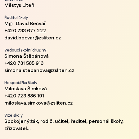
Městys Liteň
Ředitel školy
Mgr. David Bečvář
+420 733 677 222
david.becvar@zsliten.cz
Vedoucí školní družiny
Simona Štěpánová
+420 731 585 913
simona.stepanova@zsliten.cz
Hospodářka školy
Miloslava Šimková
+420 723 886 191
miloslava.simkova@zsliten.cz
Vize školy
Spokojený žák, rodič, učitel, ředitel, personál školy,
zřizovatel...