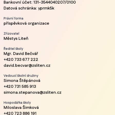
Bankovní účet: 131-3544040207/0100
Datová schránka: yprmk5k
Právní forma
příspěvková organizace
Zřizovatel
Městys Liteň
Ředitel školy
Mgr. David Bečvář
+420 733 677 222
david.becvar@zsliten.cz
Vedoucí školní družiny
Simona Štěpánová
+420 731 585 913
simona.stepanova@zsliten.cz
Hospodářka školy
Miloslava Šimková
+420 723 886 191