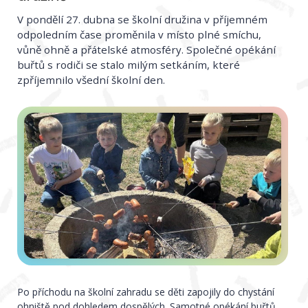
V pondělí 27. dubna se školní družina v příjemném
odpoledním čase proměnila v místo plné smíchu,
vůně ohně a přátelské atmosféry. Společné opékání
buřtů s rodiči se stalo milým setkáním, které
zpříjemnilo všední školní den.
Po příchodu na školní zahradu se děti zapojily do chystání
ohniště pod dohledem dospělých. Samotné opékání buřtů