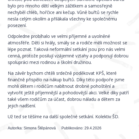
bylo pro mnoho dětí velkým zážitkem a samosřejně
nechyběl chléb, hořčice ani kečup. Vůně buřtů se rychle
nesla celým okolím a přilákala všechny ke společnému
posezení.
Odpoledne probíhalo ve velmi příjemné a uvolněné
atmosféře. Děti si hrály, smály se a rodiče měli možnost se
lépe poznat. Taková neformální setkání jsou pro nás velmi
cenná, protože posilují vzájemné vztahy a podporují dobrou
spolupráci mezi rodinou a školní družinou.
Na závěr bychom chtěli srdečně poděkovat KPŠ, které
finančně přispělo na nákup buřtů. Díky této podpoře jsme
mohli dětem i rodičům nabítnout drobné pohoštění a
vytvořit ještě příjemnější a pohodovější akci. Velké díky patří
také všem rodičům za účast, dobrou náladu a dětem za
jejich nadšení.
Už teď se těšíme na další společné setkání. Kolektiv ŠD.
Autor/ka:
Simona Štěpánová
Publikováno:
29.4.2026