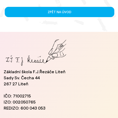
ZPĚT NA ÚVOD
Základní škola F.J.Řezáče Liteň
Sady Sv. Čecha 44
267 27 Liteň
IČO: 71002715
IZO: 002050765
REDIZO: 600 043 053