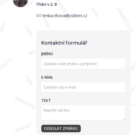
Třídní v 2. B
lenka.rihova@zsliten.cz
Kontaktní formulář
JMÉNO
E-MAIL
TEXT