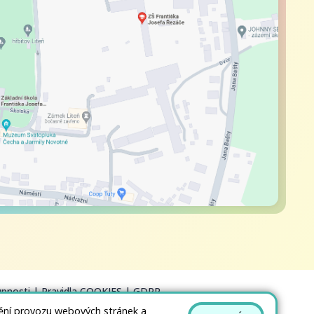
upnosti
|
Pravidla COOKIES
|
GDPR
tění provozu webových stránek a