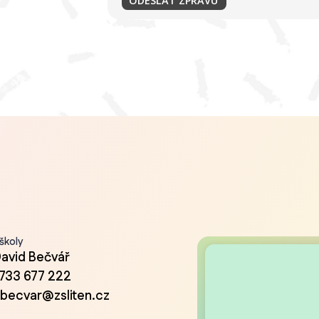
 školy
David Bečvář
733 677 222
.becvar@zsliten.cz