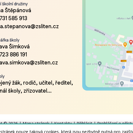
 školní družiny
a Štěpánová
731 585 913
a.stepanova@zsliten.cz
ářka školy
lava Šimková
723 886 191
lava.simkova@zsliten.cz
oly
ený žák, rodič, učitel, ředitel,
ál školy, zřizovatel...
ht © 2026 |
Mapa stránek
|
Kontakty
|
Přihlásit
|
Prohlášení o příst
 stránek pouze taková cookies, která jsou nezbytně nutná pro zajiš