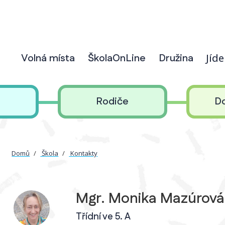
Volná místa
ŠkolaOnLine
Družina
Jíd
Rodiče
D
Domů
Škola
Kontakty
Mgr. Monika Mazúrová
Třídní ve 5. A