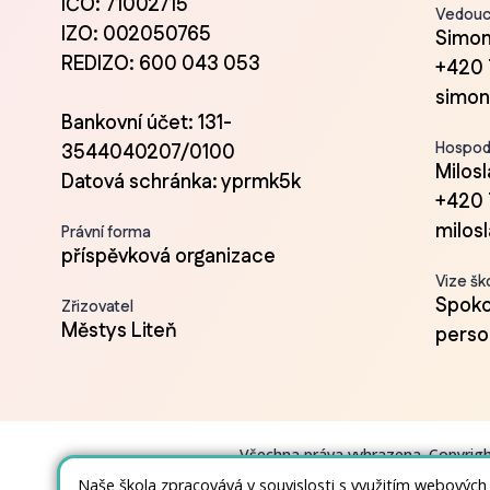
IČO: 71002715
Vedoucí
IZO: 002050765
Simon
REDIZO: 600 043 053
+420 
simon
Bankovní účet: 131-
Hospod
3544040207/0100
Milos
Datová schránka: yprmk5k
+420 
milos
Právní forma
příspěvková organizace
Vize šk
Spokoj
Zřizovatel
Městys Liteň
person
Všechna práva vyhrazena. Copyrig
Naše škola zpracovává v souvislosti s využitím webových