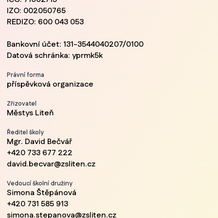
IZO: 002050765
REDIZO: 600 043 053
Bankovní účet: 131-3544040207/0100
Datová schránka: yprmk5k
Právní forma
příspěvková organizace
Zřizovatel
Městys Liteň
Ředitel školy
Mgr. David Bečvář
+420 733 677 222
david.becvar@zsliten.cz
Vedoucí školní družiny
Simona Štěpánová
+420 731 585 913
simona.stepanova@zsliten.cz