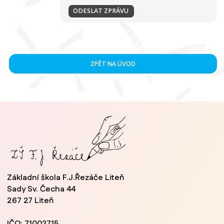
ZPĚT NA ÚVOD
Základní škola F.J.Řezáče Liteň
Sady Sv. Čecha 44
267 27 Liteň
IČO: 71002715