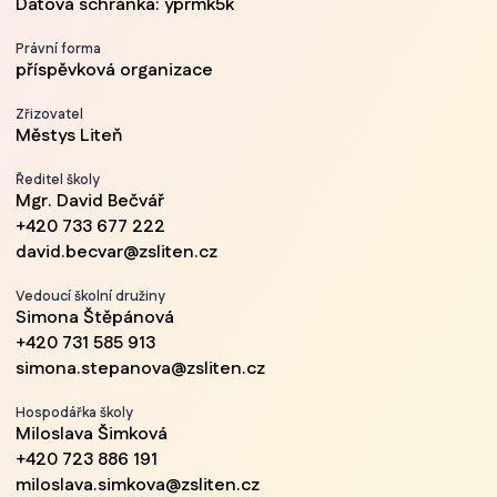
Datová schránka: yprmk5k
Právní forma
příspěvková organizace
Zřizovatel
Městys Liteň
Ředitel školy
Mgr. David Bečvář
+420 733 677 222
david.becvar@zsliten.cz
Vedoucí školní družiny
Simona Štěpánová
+420 731 585 913
simona.stepanova@zsliten.cz
Hospodářka školy
Miloslava Šimková
+420 723 886 191
miloslava.simkova@zsliten.cz