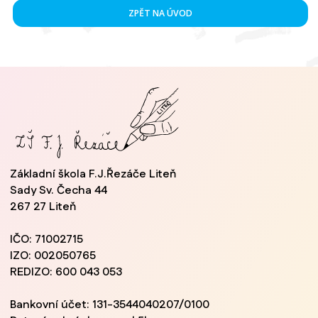
ZPĚT NA ÚVOD
Základní škola F.J.Řezáče Liteň
Sady Sv. Čecha 44
267 27 Liteň
IČO: 71002715
IZO: 002050765
REDIZO: 600 043 053
Bankovní účet: 131-3544040207/0100