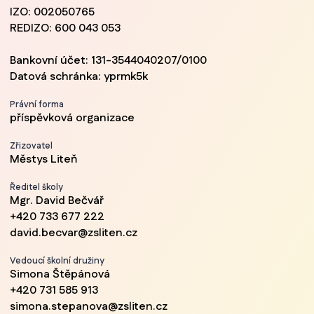
IZO: 002050765
REDIZO: 600 043 053
Bankovní účet: 131-3544040207/0100
Datová schránka: yprmk5k
Právní forma
příspěvková organizace
Zřizovatel
Městys Liteň
Ředitel školy
Mgr. David Bečvář
+420 733 677 222
david.becvar@zsliten.cz
Vedoucí školní družiny
Simona Štěpánová
+420 731 585 913
simona.stepanova@zsliten.cz