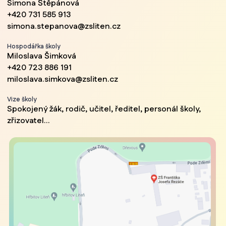
Simona Štěpánová
+420 731 585 913
simona.stepanova@zsliten.cz
Hospodářka školy
Miloslava Šimková
+420 723 886 191
miloslava.simkova@zsliten.cz
Vize školy
Spokojený žák, rodič, učitel, ředitel, personál školy,
zřizovatel...