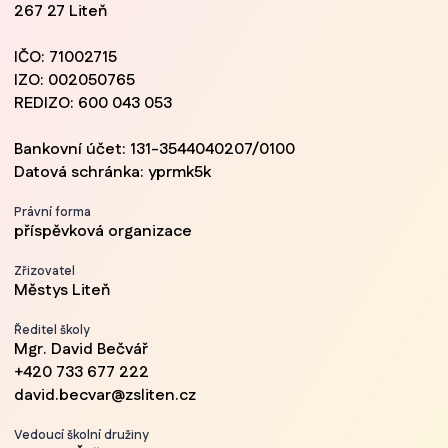
267 27 Liteň
IČO: 71002715
IZO: 002050765
REDIZO: 600 043 053
Bankovní účet: 131-3544040207/0100
Datová schránka: yprmk5k
Právní forma
příspěvková organizace
Zřizovatel
Městys Liteň
Ředitel školy
Mgr. David Bečvář
+420 733 677 222
david.becvar@zsliten.cz
Vedoucí školní družiny