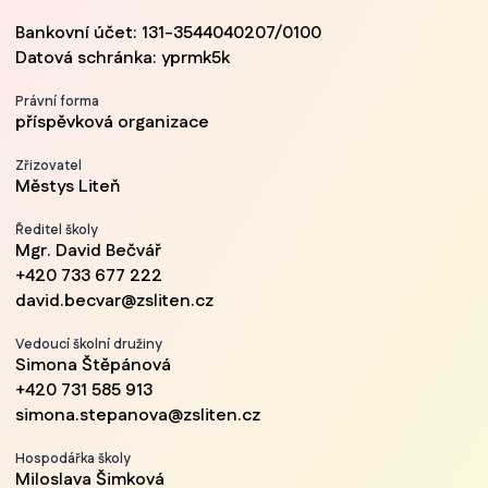
Bankovní účet: 131-3544040207/0100
Datová schránka: yprmk5k
Právní forma
příspěvková organizace
Zřizovatel
Městys Liteň
Ředitel školy
Mgr. David Bečvář
+420 733 677 222
david.becvar@zsliten.cz
Vedoucí školní družiny
Simona Štěpánová
+420 731 585 913
simona.stepanova@zsliten.cz
Hospodářka školy
Miloslava Šimková