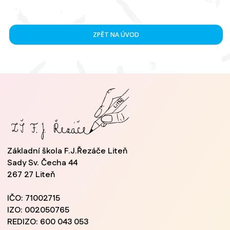
ZPĚT NA ÚVOD
Základní škola F.J.Řezáče Liteň
Sady Sv. Čecha 44
267 27 Liteň
IČO: 71002715
IZO: 002050765
REDIZO: 600 043 053