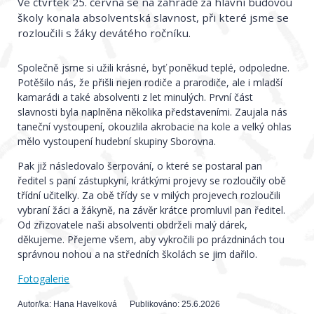
Ve čtvrtek 25. června se na zahradě za hlavní budovou
školy konala absolventská slavnost, při které jsme se
rozloučili s žáky devátého ročníku.
Společně jsme si užili krásné, byť poněkud teplé, odpoledne.
Potěšilo nás, že přišli nejen rodiče a prarodiče, ale i mladší
kamarádi a také absolventi z let minulých. První část
slavnosti byla naplněna několika představeními. Zaujala nás
taneční vystoupení, okouzlila akrobacie na kole a velký ohlas
mělo vystoupení hudební skupiny Sborovna.
Pak již následovalo šerpování, o které se postaral pan
ředitel s paní zástupkyní, krátkými projevy se rozloučily obě
třídní učitelky. Za obě třídy se v milých projevech rozloučili
vybraní žáci a žákyně, na závěr krátce promluvil pan ředitel.
Od zřizovatele naši absolventi obdrželi malý dárek,
děkujeme. Přejeme všem, aby vykročili po prázdninách tou
správnou nohou a na středních školách se jim dařilo.
Fotogalerie
Autor/ka:
Hana Havelková
Publikováno:
25.6.2026