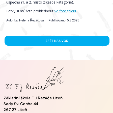
úspěchů (1. a 2. místo z každé kategorie).
Fotky si můžete prohlédnout
ve fotogalerii.
Autor/ka:
Helena Řezáčová
Publikováno:
5.3.2025
ZPĚT NA ÚVOD
Základní škola F.J.Řezáče Liteň
Sady Sv. Čecha 44
267 27 Liteň