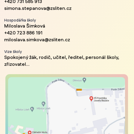
+420 731 585 913
simona.stepanova@zsliten.cz
Hospodářka školy
Miloslava Šimková
+420 723 886 191
miloslava.simkova@zsliten.cz
Vize školy
Spokojený žák, rodič, učitel, ředitel, personál školy,
zřizovatel...