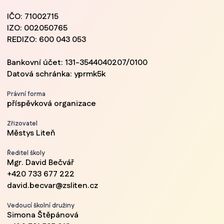
IČO: 71002715
IZO: 002050765
REDIZO: 600 043 053
Bankovní účet: 131-3544040207/0100
Datová schránka: yprmk5k
Právní forma
příspěvková organizace
Zřizovatel
Městys Liteň
Ředitel školy
Mgr. David Bečvář
+420 733 677 222
david.becvar@zsliten.cz
Vedoucí školní družiny
Simona Štěpánová