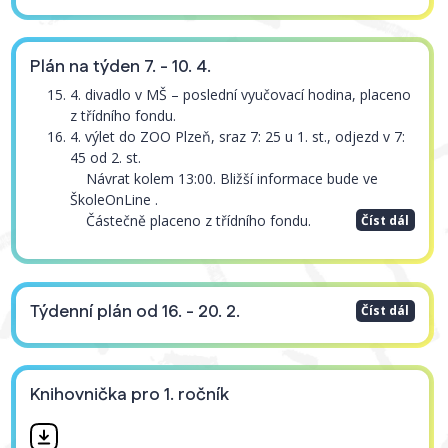
Plán na týden 7. - 10. 4.
4. divadlo v MŠ – poslední vyučovací hodina, placeno
z třídního fondu.
4. výlet do ZOO Plzeň, sraz 7: 25 u 1. st., odjezd v 7:
45 od 2. st.
Návrat kolem 13:00. Bližší informace bude ve
ŠkoleOnLine .
Částečně placeno z třídního fondu.
Číst dál
Týdenní plán od 16. - 20. 2.
Číst dál
Knihovnička pro 1. ročník