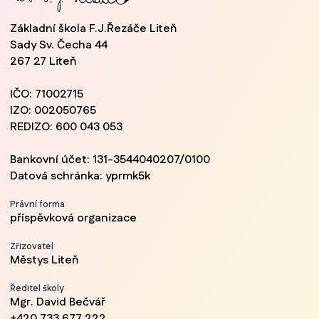
Základní škola F.J.Řezáče Liteň
Sady Sv. Čecha 44
267 27 Liteň
IČO: 71002715
IZO: 002050765
REDIZO: 600 043 053
Bankovní účet: 131-3544040207/0100
Datová schránka: yprmk5k
Právní forma
příspěvková organizace
Zřizovatel
Městys Liteň
Ředitel školy
Mgr. David Bečvář
+420 733 677 222