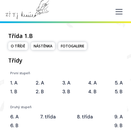
Třída 1.B
O TŘÍDĚ
NÁSTĚNKA
FOTOGALERIE
Třídy
První stupeň
1. A
2. A
3. A
4. A
5. A
1. B
2. B
3. B
4. B
5. B
Druhý stupeň
6. A
7. třída
8. třída
9. A
6. B
9. B