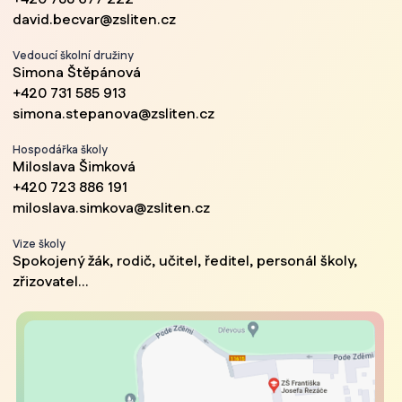
david.becvar@zsliten.cz
Vedoucí školní družiny
Simona Štěpánová
+420 731 585 913
simona.stepanova@zsliten.cz
Hospodářka školy
Miloslava Šimková
+420 723 886 191
miloslava.simkova@zsliten.cz
Vize školy
Spokojený žák, rodič, učitel, ředitel, personál školy,
zřizovatel...