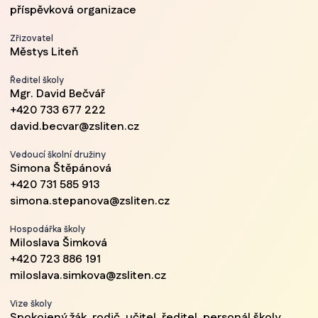
příspěvková organizace
Zřizovatel
Městys Liteň
Ředitel školy
Mgr. David Bečvář
+420 733 677 222
david.becvar@zsliten.cz
Vedoucí školní družiny
Simona Štěpánová
+420 731 585 913
simona.stepanova@zsliten.cz
Hospodářka školy
Miloslava Šimková
+420 723 886 191
miloslava.simkova@zsliten.cz
Vize školy
Spokojený žák, rodič, učitel, ředitel, personál školy,