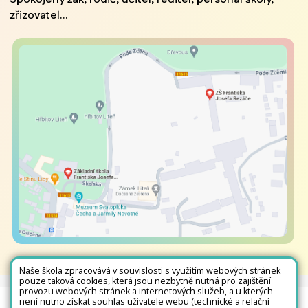
zřizovatel...
Naše škola zpracovává v souvislosti s využitím webových stránek
pouze taková cookies, která jsou nezbytně nutná pro zajištění
provozu webových stránek a internetových služeb, a u kterých
není nutno získat souhlas uživatele webu (technické a relační
Všechna práva vyhrazena. Copyright © 2026 |
Mapa stránek
|
Kontakty
|