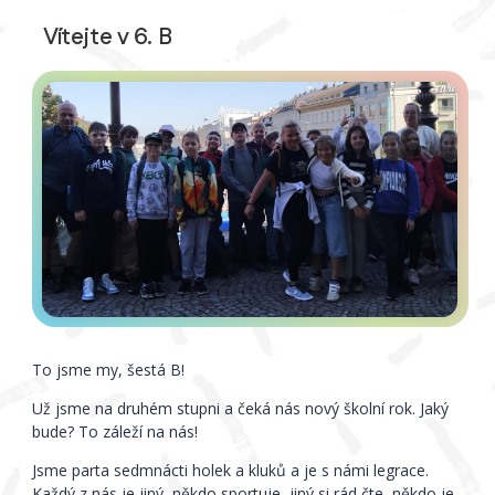
Vítejte v 6. B
To jsme my, šestá B!
Už jsme na druhém stupni a čeká nás nový školní rok. Jaký
bude? To záleží na nás!
Jsme parta sedmnácti holek a kluků a je s námi legrace.
Každý z nás je jiný, někdo sportuje, jiný si rád čte, někdo je