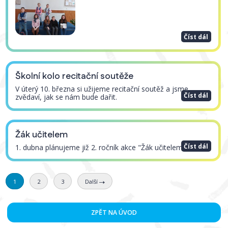
Číst dál
Školní kolo recitační soutěže
V úterý 10. března si užijeme recitační soutěž a jsme
Číst dál
zvědaví, jak se nám bude dařit.
Žák učitelem
Číst dál
1. dubna plánujeme již 2. ročník akce "Žák učitelem".
1
2
3
Další
ZPĚT NA ÚVOD