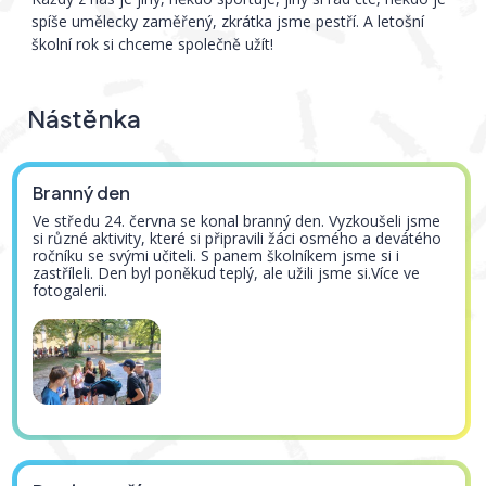
spíše umělecky zaměřený, zkrátka jsme pestří. A letošní
školní rok si chceme společně užít!
Nástěnka
Branný den
Ve středu 24. června se konal branný den. Vyzkoušeli jsme
si různé aktivity, které si připravili žáci osmého a devátého
ročníku se svými učiteli. S panem školníkem jsme si i
zastříleli. Den byl poněkud teplý, ale užili jsme si.Více ve
fotogalerii.