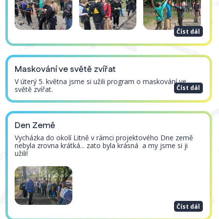
Číst dál
Maskování ve světě zvířat
V úterý 5. května jsme si užili program o maskování ve
Číst dál
světě zvířat.
Den Země
Vycházka do okolí Litně v rámci projektového Dne země
nebyla zrovna krátká... zato byla krásná a my jsme si ji
užili!
Číst dál