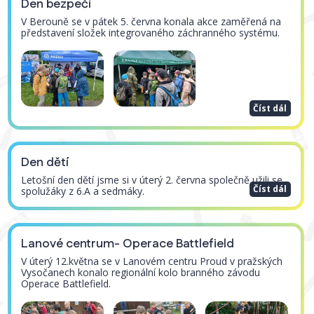
Den bezpečí
V Berouně se v pátek 5. června konala akce zaměřená na
představení složek integrovaného záchranného systému.
Číst dál
Den dětí
Letošní den dětí jsme si v úterý 2. června společně užili se
Číst dál
spolužáky z 6.A a sedmáky.
Lanové centrum- Operace Battlefield
V úterý 12.května se v Lanovém centru Proud v pražských
Vysočanech konalo regionální kolo branného závodu
Operace Battlefield.