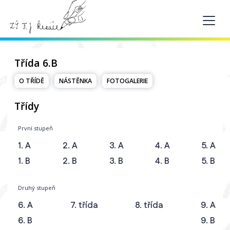
Třída 6.B
O TŘÍDĚ
NÁSTĚNKA
FOTOGALERIE
Třídy
První stupeň
1. A
2. A
3. A
4. A
5. A
1. B
2. B
3. B
4. B
5. B
Druhý stupeň
6. A
7. třída
8. třída
9. A
6. B
9. B