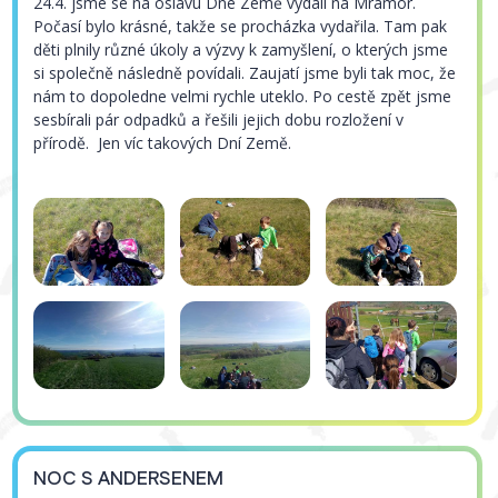
24.4. jsme se na oslavu Dne Země vydali na Mramor.
Počasí bylo krásné, takže se procházka vydařila. Tam pak
děti plnily různé úkoly a výzvy k zamyšlení, o kterých jsme
si společně následně povídali. Zaujatí jsme byli tak moc, že
nám to dopoledne velmi rychle uteklo. Po cestě zpět jsme
sesbírali pár odpadků a řešili jejich dobu rozložení v
přírodě. Jen víc takových Dní Země.
NOC S ANDERSENEM