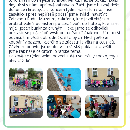
toho snažili co nejvíce stihnout venku, než se pokazí. Další
dny už si s námi aprílově zahrávalo. Zažili jsme hlavně déšť,
dokonce i kroupy, ale koncem týdne nám sluníčko zase
zasvítilo. I přes nepřízeň počasí jsme zvládli navštívit
Železnou Rudu, Muzeum, cukrárnu, kde jezdí vláček a
probrat válečnou historii po cestě zpět do hotelu, kde jsme
míjeli jeden bunkr za druhým. Také jsme se odhodlali
postavit se počasí při výstupu na Pancíř (nakonec čím horší
počasí, tím větší dobrodružství to bylo). Nechybělo ani
koupání v bazénu, kterého se zúčastnila většina otužilců.
Závěrem pobytu jsme objevili pirátský poklad a završili
jsme tak naše celoroční pirátské téma.
Celkově se týden velmi povedl a děti se vrátily spokojeny a
plny zážitků.