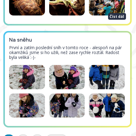
Číst dál
Na sněhu
První a zatím poslední sníh v tomto roce - alespoň na pár
okamžiků jsme si ho užili, než zase rychle roztál. Radost
byla veliká :-)-