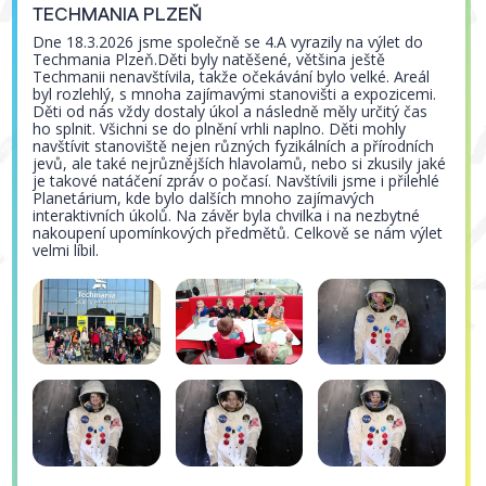
TECHMANIA PLZEŇ
Dne 18.3.2026 jsme společně se 4.A vyrazily na výlet do
Techmania Plzeň.Děti byly natěšené, většina ještě
Techmanii nenavštívila, takže očekávání bylo velké. Areál
byl rozlehlý, s mnoha zajímavými stanovišti a expozicemi.
Děti od nás vždy dostaly úkol a následně měly určitý čas
ho splnit. Všichni se do plnění vrhli naplno. Děti mohly
navštívit stanoviště nejen různých fyzikálních a přírodních
jevů, ale také nejrůznějších hlavolamů, nebo si zkusily jaké
je takové natáčení zpráv o počasí. Navštívili jsme i přilehlé
Planetárium, kde bylo dalších mnoho zajímavých
interaktivních úkolů. Na závěr byla chvilka i na nezbytné
nakoupení upomínkových předmětů. Celkově se nám výlet
velmi líbil.