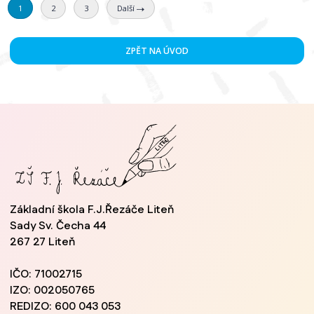
1
2
3
Další
ZPĚT NA ÚVOD
Základní škola F.J.Řezáče Liteň
Sady Sv. Čecha 44
267 27 Liteň
IČO: 71002715
IZO: 002050765
REDIZO: 600 043 053