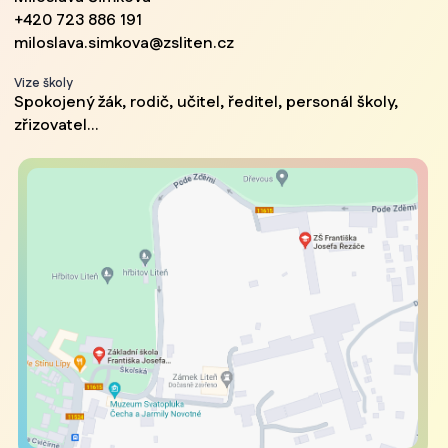
+420 723 886 191
miloslava.simkova@zsliten.cz
Vize školy
Spokojený žák, rodič, učitel, ředitel, personál školy,
zřizovatel...