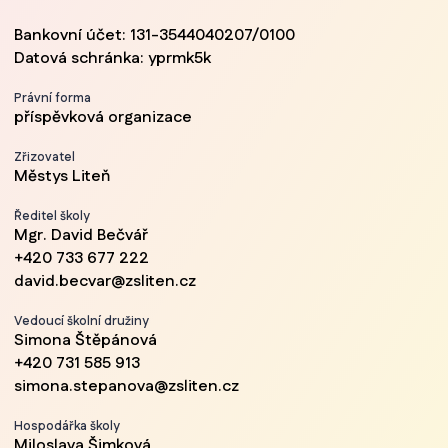
Bankovní účet: 131-3544040207/0100
Datová schránka: yprmk5k
Právní forma
příspěvková organizace
Zřizovatel
Městys Liteň
Ředitel školy
Mgr. David Bečvář
+420 733 677 222
david.becvar@zsliten.cz
Vedoucí školní družiny
Simona Štěpánová
+420 731 585 913
simona.stepanova@zsliten.cz
Hospodářka školy
Miloslava Šimková