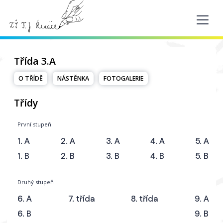
Třída 3.A
O TŘÍDĚ
NÁSTĚNKA
FOTOGALERIE
Třídy
První stupeň
1. A
2. A
3. A
4. A
5. A
1. B
2. B
3. B
4. B
5. B
Druhý stupeň
6. A
7. třída
8. třída
9. A
6. B
9. B