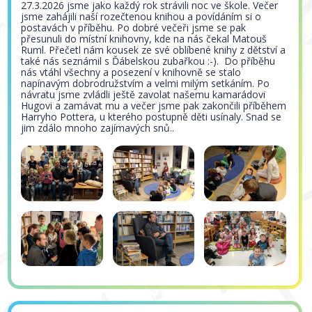
27.3.2026 jsme jako každý rok strávili noc ve škole. Večer
jsme zahájili naší rozečtenou knihou a povídáním si o
postavách v příběhu. Po dobré večeři jsme se pak
přesunuli do místní knihovny, kde na nás čekal Matouš
Ruml. Přečetl nám kousek ze své oblíbené knihy z dětství a
také nás seznámil s Ďábelskou zubařkou :-). Do příběhu
nás vtáhl všechny a posezení v knihovně se stalo
napínavým dobrodružstvím a velmi milým setkáním. Po
návratu jsme zvládli ještě zavolat našemu kamarádovi
Hugovi a zamávat mu a večer jsme pak zakončili příběhem
Harryho Pottera, u kterého postupně děti usínaly. Snad se
jim zdálo mnoho zajímavých snů..