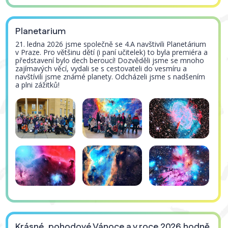
Planetarium
21. ledna 2026 jsme společně se 4.A navštivili Planetárium
v Praze. Pro většinu dětí (i paní učitelek) to byla premiéra a
představení bylo dech beroucí! Dozvěděli jsme se mnoho
zajímavých věcí, vydali se s cestovateli do vesmíru a
navštívili jsme známé planety. Odcházeli jsme s nadšením
a plni zážitků!
Krásné, pohodové Vánoce a v roce 2026 hodně