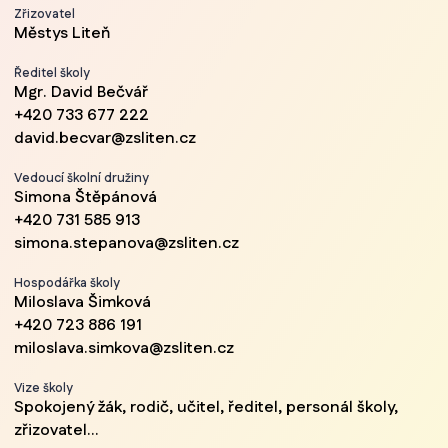
Zřizovatel
Městys Liteň
Ředitel školy
Mgr. David Bečvář
+420 733 677 222
david.becvar@zsliten.cz
Vedoucí školní družiny
Simona Štěpánová
+420 731 585 913
simona.stepanova@zsliten.cz
Hospodářka školy
Miloslava Šimková
+420 723 886 191
miloslava.simkova@zsliten.cz
Vize školy
Spokojený žák, rodič, učitel, ředitel, personál školy,
zřizovatel...