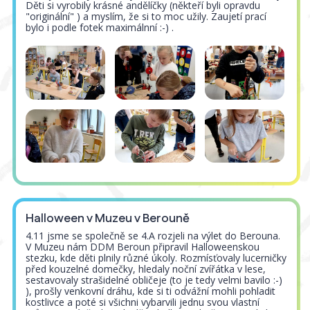
Děti si vyrobily krásné andělíčky (někteří byli opravdu
"originální" ) a myslím, že si to moc užily. Zaujetí prací
bylo i podle fotek maximálnní :-) .
Halloween v Muzeu v Berouně
4.11 jsme se společně se 4.A rozjeli na výlet do Berouna.
V Muzeu nám DDM Beroun připravil Halloweenskou
stezku, kde děti plnily různé úkoly. Rozmísťovaly lucerničky
před kouzelné domečky, hledaly noční zvířátka v lese,
sestavovaly strašidelné obličeje (to je tedy velmi bavilo :-)
), prošly venkovní dráhu, kde si ti odvážní mohli pohladit
kostlivce a poté si všichni vybarvili jednu svou vlastní