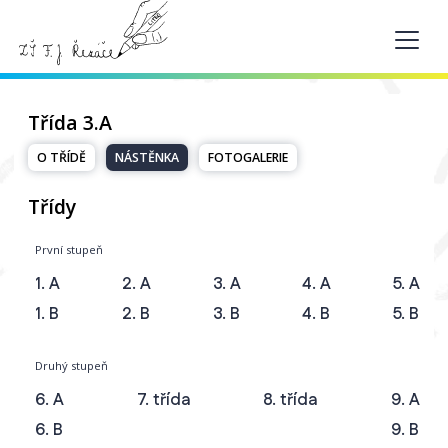
Třída 3.A
O TŘÍDĚ
NÁSTĚNKA
FOTOGALERIE
Třídy
První stupeň
1. A
2. A
3. A
4. A
5. A
1. B
2. B
3. B
4. B
5. B
Druhý stupeň
6. A
7. třída
8. třída
9. A
6. B
9. B