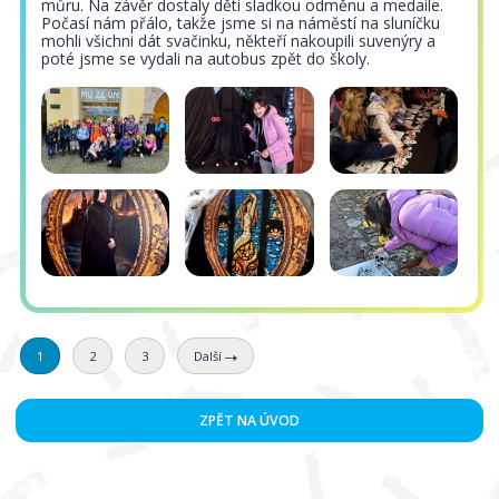
můru. Na závěr dostaly děti sladkou odměnu a medaile.
Počasí nám přálo, takže jsme si na náměstí na sluníčku
mohli všichni dát svačinku, někteří nakoupili suvenýry a
poté jsme se vydali na autobus zpět do školy.
1
2
3
Další
ZPĚT NA ÚVOD