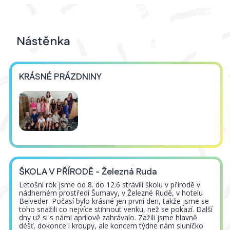
Nástěnka
KRÁSNÉ PRÁZDNINY
ŠKOLA V PŘÍRODĚ - Železná Ruda
Letošní rok jsme od 8. do 12.6 strávili školu v přírodě v
nádherném prostředí Šumavy, v Železné Rudě, v hotelu
Belveder. Počasí bylo krásné jen první den, takže jsme se
toho snažili co nejvíce stihnout venku, než se pokazí. Další
dny už si s námi aprílově zahrávalo. Zažili jsme hlavně
déšť, dokonce i kroupy, ale koncem týdne nám sluníčko