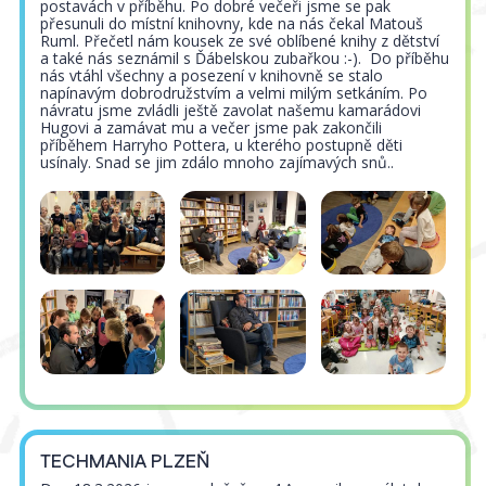
postavách v příběhu. Po dobré večeři jsme se pak
přesunuli do místní knihovny, kde na nás čekal Matouš
Ruml. Přečetl nám kousek ze své oblíbené knihy z dětství
a také nás seznámil s Ďábelskou zubařkou :-). Do příběhu
nás vtáhl všechny a posezení v knihovně se stalo
napínavým dobrodružstvím a velmi milým setkáním. Po
návratu jsme zvládli ještě zavolat našemu kamarádovi
Hugovi a zamávat mu a večer jsme pak zakončili
příběhem Harryho Pottera, u kterého postupně děti
usínaly. Snad se jim zdálo mnoho zajímavých snů..
TECHMANIA PLZEŇ