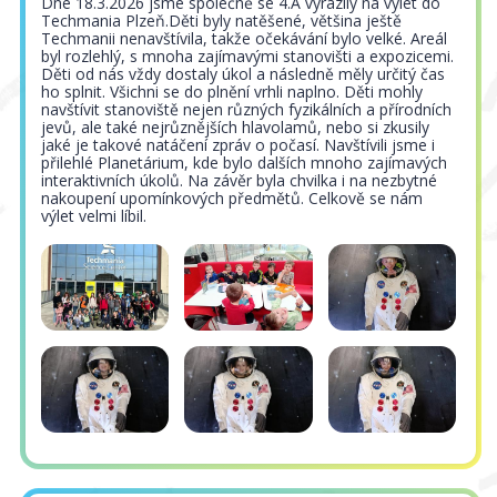
Dne 18.3.2026 jsme společně se 4.A vyrazily na výlet do
Techmania Plzeň.Děti byly natěšené, většina ještě
Techmanii nenavštívila, takže očekávání bylo velké. Areál
byl rozlehlý, s mnoha zajímavými stanovišti a expozicemi.
Děti od nás vždy dostaly úkol a následně měly určitý čas
ho splnit. Všichni se do plnění vrhli naplno. Děti mohly
navštívit stanoviště nejen různých fyzikálních a přírodních
jevů, ale také nejrůznějších hlavolamů, nebo si zkusily
jaké je takové natáčení zpráv o počasí. Navštívili jsme i
přilehlé Planetárium, kde bylo dalších mnoho zajímavých
interaktivních úkolů. Na závěr byla chvilka i na nezbytné
nakoupení upomínkových předmětů. Celkově se nám
výlet velmi líbil.