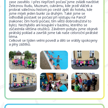
zase zasvítilo. I přes nepřízeň počasí jsme zvládli navštívit
Železnou Rudu, Muzeum, cukrárnu, kde jezdí vláček a
probrat válečnou historii po cestě zpět do hotelu, kde
jsme míjeli jeden bunkr za druhým. Také jsme se
odhodlali postavit se počasí při výstupu na Pancíř
(nakonec čím horší počasí, tím větší dobrodružství to
bylo). Nechybělo ani koupání v bazénu, kterého se
zúčastnila většina otužilců. Závěrem pobytu jsme objevili
pirátský poklad a završili jsme tak naše celoroční pirátské
téma.
Celkově se týden velmi povedl a děti se vrátily spokojeny
a plny zážitků.