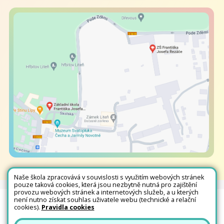
Naše škola zpracovává v souvislosti s využitím webových stránek
pouze taková cookies, která jsou nezbytně nutná pro zajištění
provozu webových stránek a internetových služeb, a u kterých
není nutno získat souhlas uživatele webu (technické a relační
Všechna práva vyhrazena. Copyright © 2026 |
Mapa stránek
|
Kontakty
|
cookies).
Pravidla cookies
Přihlásit
|
Prohlášení o přístupnosti
|
Pravidla COOKIES
|
GDPR