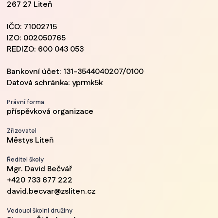
267 27 Liteň
IČO: 71002715
IZO: 002050765
REDIZO: 600 043 053
Bankovní účet: 131-3544040207/0100
Datová schránka: yprmk5k
Právní forma
příspěvková organizace
Zřizovatel
Městys Liteň
Ředitel školy
Mgr. David Bečvář
+420 733 677 222
david.becvar@zsliten.cz
Vedoucí školní družiny