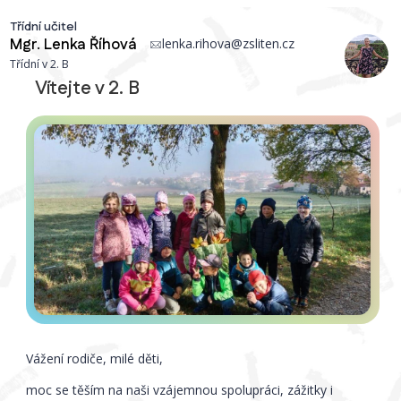
Třídní učitel
Mgr.
Lenka Říhová
lenka.rihova@zsliten.cz
Třídní v 2. B
Vítejte v 2. B
Vážení rodiče, milé děti,
moc se těším na naši vzájemnou spolupráci, zážitky i