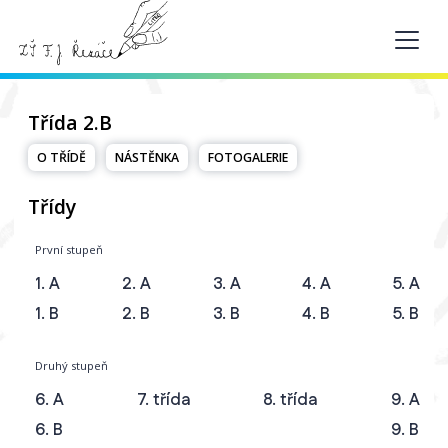
Třída 2.B
O TŘÍDĚ
NÁSTĚNKA
FOTOGALERIE
Třídy
První stupeň
1. A
2. A
3. A
4. A
5. A
1. B
2. B
3. B
4. B
5. B
Druhý stupeň
6. A
7. třída
8. třída
9. A
6. B
9. B