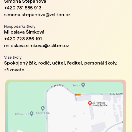
Simona Štěpánová
+420 731 585 913
simona.stepanova@zsliten.cz
Hospodářka školy
Miloslava Šimková
+420 723 886 191
miloslava.simkova@zsliten.cz
Vize školy
Spokojený žák, rodič, učitel, ředitel, personál školy,
zřizovatel...