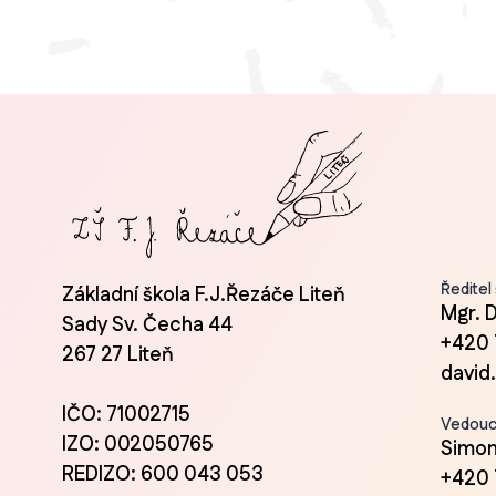
Ředitel
Základní škola F.J.Řezáče Liteň
Mgr. 
Sady Sv. Čecha 44
+420 
267 27 Liteň
david
IČO: 71002715
Vedoucí
IZO: 002050765
Simon
REDIZO: 600 043 053
+420 