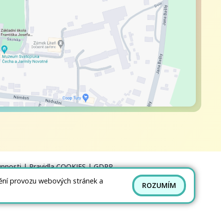
upnosti
|
Pravidla COOKIES
|
GDPR
tění provozu webových stránek a
ROZUMÍM