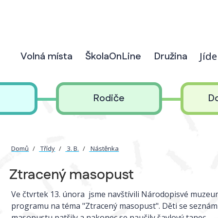
Volná místa
ŠkolaOnLine
Družina
Jíd
Rodiče
D
Domů
Třídy
3. B.
Nástěnka
Ztracený masopust
Ve čtvrtek 13. února jsme navštívili Národopisvé muzeum
programu na téma "Ztracený masopust". Děti se seznámily
masopustu patřily a nakonec se naučily šavlový tanec.