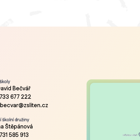
 školy
David Bečvář
733 677 222
.becvar@zsliten.cz
 školní družiny
a Štěpánová
731 585 913