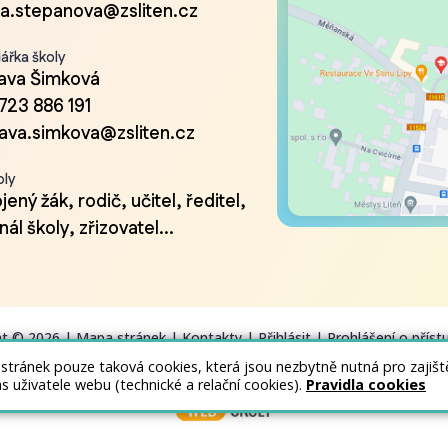
a.stepanova@zsliten.cz
ářka školy
lava Šimková
723 886 191
lava.simkova@zsliten.cz
oly
ený žák, rodič, učitel, ředitel,
ál školy, zřizovatel...
ht © 2026 |
Mapa stránek
|
Kontakty
|
Přihlásit
|
Prohlášení o příst
 stránek pouze taková cookies, která jsou nezbytně nutná pro zajiš
as uživatele webu (technické a relační cookies).
Pravidla cookies