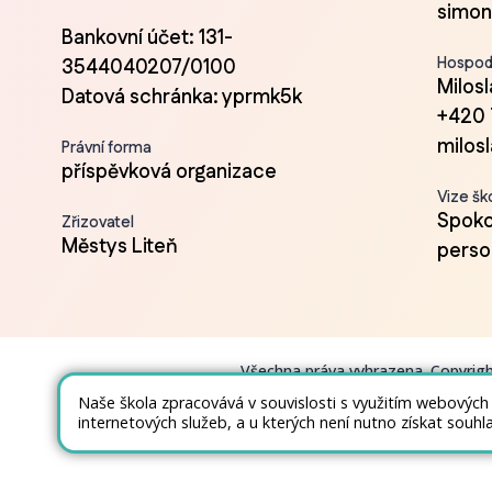
simon
Bankovní účet: 131-
Hospod
3544040207/0100
Milos
Datová schránka: yprmk5k
+420 
milos
Právní forma
příspěvková organizace
Vize šk
Spokoj
Zřizovatel
Městys Liteň
person
Všechna práva vyhrazena. Copyrig
Naše škola zpracovává v souvislosti s využitím webových
internetových služeb, a u kterých není nutno získat souhl