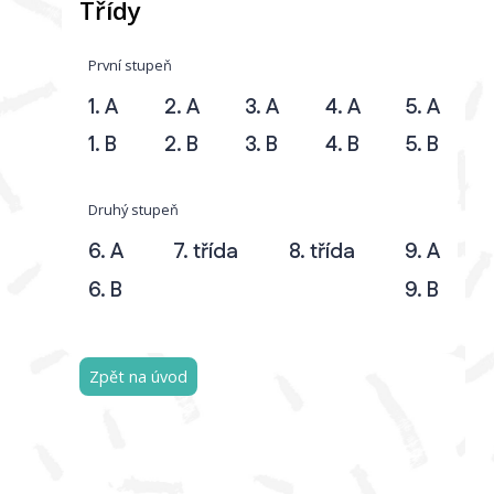
Třídy
První stupeň
1. A
2. A
3. A
4. A
5. A
1. B
2. B
3. B
4. B
5. B
Druhý stupeň
6. A
7. třída
8. třída
9. A
6. B
9. B
Zpět na úvod