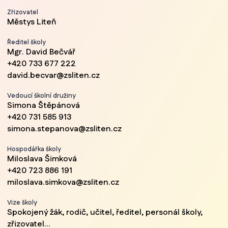
Zřizovatel
Městys Liteň
Ředitel školy
Mgr. David Bečvář
+420 733 677 222
david.becvar@zsliten.cz
Vedoucí školní družiny
Simona Štěpánová
+420 731 585 913
simona.stepanova@zsliten.cz
Hospodářka školy
Miloslava Šimková
+420 723 886 191
miloslava.simkova@zsliten.cz
Vize školy
Spokojený žák, rodič, učitel, ředitel, personál školy,
zřizovatel...