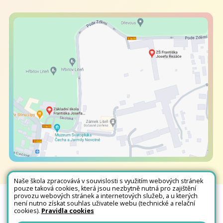
Naše škola zpracovává v souvislosti s využitím webových stránek
pouze taková cookies, která jsou nezbytně nutná pro zajištění
provozu webových stránek a internetových služeb, a u kterých
není nutno získat souhlas uživatele webu (technické a relační
Všechna práva vyhrazena. Copyright © 2026 |
Mapa stránek
|
Kontakty
|
cookies).
Pravidla cookies
Přihlásit
|
Prohlášení o přístupnosti
|
Pravidla COOKIES
|
GDPR