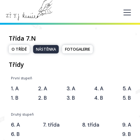
Třída 7.N
O TŘÍDĚ
NÁSTĚNKA
FOTOGALERIE
Třídy
První stupeň
1. A
2. A
3. A
4. A
5. A
1. B
2. B
3. B
4. B
5. B
Druhý stupeň
6. A
7. třída
8. třída
9. A
6. B
9. B