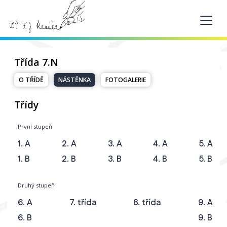
Třída 7.N
O TŘÍDĚ
NÁSTĚNKA
FOTOGALERIE
Třídy
První stupeň
1. A
2. A
3. A
4. A
5. A
1. B
2. B
3. B
4. B
5. B
Druhý stupeň
6. A
7. třída
8. třída
9. A
6. B
9. B