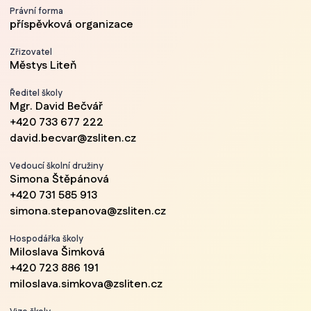
Právní forma
příspěvková organizace
Zřizovatel
Městys Liteň
Ředitel školy
Mgr. David Bečvář
+420 733 677 222
david.becvar@zsliten.cz
Vedoucí školní družiny
Simona Štěpánová
+420 731 585 913
simona.stepanova@zsliten.cz
Hospodářka školy
Miloslava Šimková
+420 723 886 191
miloslava.simkova@zsliten.cz