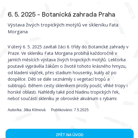
6. 5. 2025 - Botanická zahrada Praha
Výstava živých tropických motýlů ve skleníku Fata
Morgana
V úterý 6. 5. 2025 zavítali žáci 6. třídy do Botanické zahrady v
Praze. Ve skleníku Fata Morgana probíhá každoročně v
jarních měsících výstava živých tropických motýlů. Lektorka
poutavě vyprávěla žákům o životě tohoto krásného hmyzu,
od kladení vajíček, přes stadium housenky, kukly až po
dospělce. Děti se dále seznámily s vegetací tropů a
subtropů. Během cesty skleníkem prošly poušť, vlhké tropy i
horské oblasti. Nahlédly také pod hladinu tropických řek,
neboť součástí skleníku je obrovské akvárium s rybami.
Autor/ka:
Jitka Klímová
Publikováno:
7.5.2025
ZPĚT NA ÚVOD