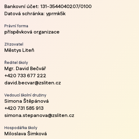
Bankovní účet: 131-3544040207/0100
Datová schránka: yprmk5k
Právní forma
příspěvková organizace
Zřizovatel
Městys Liteň
Ředitel školy
Mgr. David Bečvář
+420 733 677 222
david.becvar@zsliten.cz
Vedoucí školní družiny
Simona Štěpánová
+420 731 585 913
simona.stepanova@zsliten.cz
Hospodářka školy
Miloslava Šimková