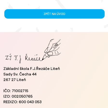
ZPĚT NA ÚVOD
Základní škola F.J.Řezáče Liteň
Sady Sv. Čecha 44
267 27 Liteň
IČO: 71002715
IZO: 002050765
REDIZO: 600 043 053