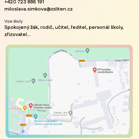
+420 723 886 191
miloslava.simkova@zsliten.cz
Vize školy
Spokojený žák, rodič, učitel, ředitel, personál školy,
zřizovatel...