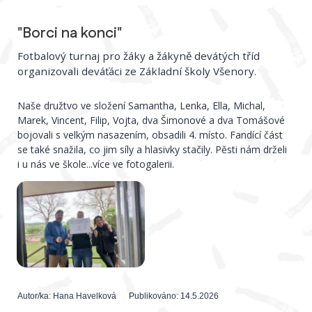
"Borci na konci"
Fotbalový turnaj pro žáky a žákyně devátých tříd
organizovali deváťáci ze Základní školy Všenory.
Naše družtvo ve složení Samantha, Lenka, Ella, Michal,
Marek, Vincent, Filip, Vojta, dva Šimonové a dva Tomášové
bojovali s velkým nasazením, obsadili 4. místo. Fandící část
se také snažila, co jim síly a hlasivky stačily. Pěsti nám drželi
i u nás ve škole...více ve fotogalerii.
Autor/ka:
Hana Havelková
Publikováno:
14.5.2026