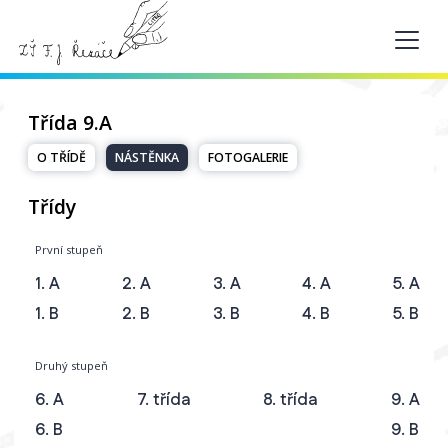
Třída 9.A
O TŘÍDĚ
NÁSTĚNKA
FOTOGALERIE
Třídy
První stupeň
1. A
2. A
3. A
4. A
5. A
1. B
2. B
3. B
4. B
5. B
Druhý stupeň
6. A
7. třída
8. třída
9. A
6. B
9. B