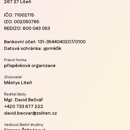
267 27 Liteň
IČO: 71002715
IZO: 002050765
REDIZO: 600 043 053
Bankovní účet: 131-3544040207/0100
Datová schránka: yprmk5k
Právní forma
příspěvková organizace
Zřizovatel
Městys Liteň
Ředitel školy
Mgr. David Bečvář
+420 733 677 222
david.becvar@zsliten.cz
Vedoucí školní družiny