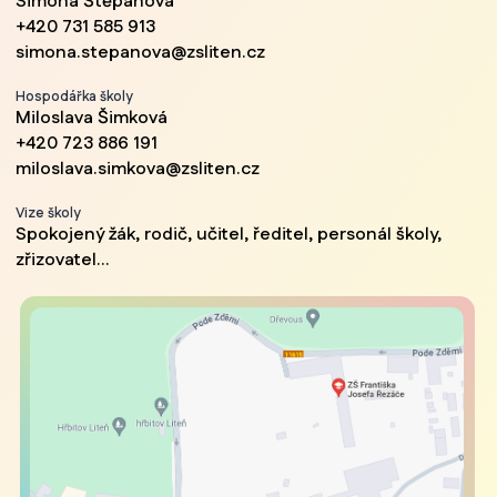
Simona Štěpánová
+420 731 585 913
simona.stepanova@zsliten.cz
Hospodářka školy
Miloslava Šimková
+420 723 886 191
miloslava.simkova@zsliten.cz
Vize školy
Spokojený žák, rodič, učitel, ředitel, personál školy,
zřizovatel...