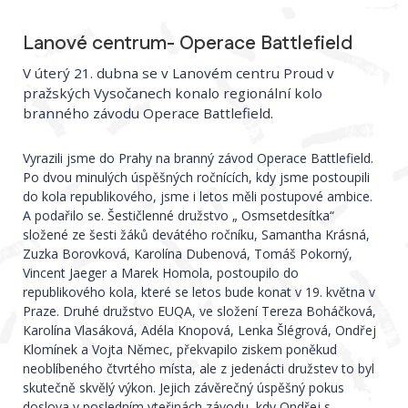
Lanové centrum- Operace Battlefield
V úterý 21. dubna se v Lanovém centru Proud v
pražských Vysočanech konalo regionální kolo
branného závodu Operace Battlefield.
Vyrazili jsme do Prahy na branný závod Operace Battlefield.
Po dvou minulých úspěšných ročnících, kdy jsme postoupili
do kola republikového, jsme i letos měli postupové ambice.
A podařilo se. Šestičlenné družstvo „ Osmsetdesítka“
složené ze šesti žáků devátého ročníku, Samantha Krásná,
Zuzka Borovková, Karolína Dubenová, Tomáš Pokorný,
Vincent Jaeger a Marek Homola, postoupilo do
republikového kola, které se letos bude konat v 19. května v
Praze. Druhé družstvo EUQA, ve složení Tereza Boháčková,
Karolína Vlasáková, Adéla Knopová, Lenka Šlégrová, Ondřej
Klomínek a Vojta Němec, překvapilo ziskem poněkud
neoblíbeného čtvrtého místa, ale z jedenácti družstev to byl
skutečně skvělý výkon. Jejich závěrečný úspěšný pokus
doslova v posledním vteřinách závodu, kdy Ondřej s