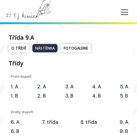
Třída 9.A
O TŘÍDĚ
NÁSTĚNKA
FOTOGALERIE
Třídy
První stupeň
1. A
2. A
3. A
4. A
5. A
1. B
2. B
3. B
4. B
5. B
Druhý stupeň
6. A
7. třída
8. třída
9. A
6. B
9. B