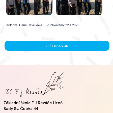
Autor/ka:
Hana Havelková
Publikováno:
22.4.2026
ZPĚT NA ÚVOD
Základní škola F.J.Řezáče Liteň
Sady Sv. Čecha 44