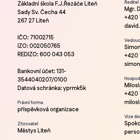
Ředitel
Základní škola F.J.Řezáče Liteň
Mgr. 
Sady Sv. Čecha 44
+420 
267 27 Liteň
david
IČO: 71002715
Vedoucí
IZO: 002050765
Simon
REDIZO: 600 043 053
+420 
simon
Bankovní účet: 131-
Hospod
3544040207/0100
Milos
Datová schránka: yprmk5k
+420 
milos
Právní forma
příspěvková organizace
Vize šk
Spokoj
Zřizovatel
Městys Liteň
person