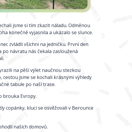
echali jsme si tím zkazit náladu. Odměnou
ha konečně vyjasnila a ukázalo se slunce.
nec zvládli všichni na jedničku. První den
 a po návratu nás čekala zasloužená
i.
yrazili na pěší výlet naučnou stezkou
, cestou jsme se kochali krásnými výhledy
né tabule po naší trase.
o brouka Evropy.
etly copánky, kluci se osvěžovali v Berounce
 pohodlí našich domovů.