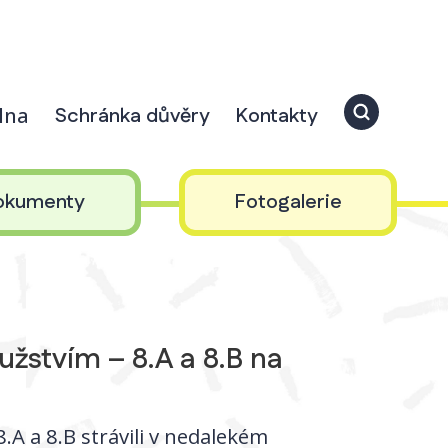
elna
Schránka důvěry
Kontakty
okumenty
Fotogalerie
žstvím – 8.A a 8.B na
8.A a 8.B strávili v nedalekém