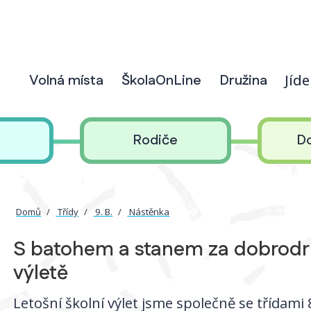
Volná místa
ŠkolaOnLine
Družina
Jíd
Rodiče
D
Domů
Třídy
9. B.
Nástěnka
S batohem a stanem za dobrodru
výletě
Letošní školní výlet jsme společně se třídami 