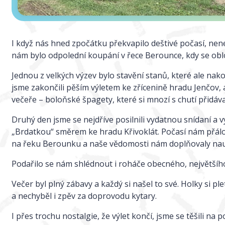
I když nás hned zpočátku překvapilo deštivé počasí, nen
nám bylo odpolední koupání v řece Berounce, kdy se oblo
Jednou z velkých výzev bylo stavění stanů, které ale nako
jsme zakončili pěším výletem ke zřícenině hradu Jenčov,
večeře – boloňské špagety, které si mnozí s chutí přidával
Druhý den jsme se nejdříve posilnili vydatnou snídaní a v
„Brdatkou“ směrem ke hradu Křivoklát. Počasí nám přálo
na řeku Berounku a naše vědomosti nám doplňovaly nauč
Podařilo se nám shlédnout i roháče obecného, největšíh
Večer byl plný zábavy a každý si našel to své. Holky si pl
a nechyběl i zpěv za doprovodu kytary.
I přes trochu nostalgie, že výlet končí, jsme se těšili na