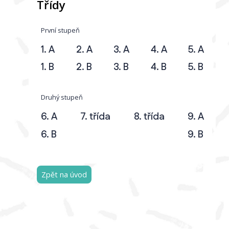
Třídy
První stupeň
1. A
2. A
3. A
4. A
5. A
1. B
2. B
3. B
4. B
5. B
Druhý stupeň
6. A
7. třída
8. třída
9. A
6. B
9. B
Zpět na úvod