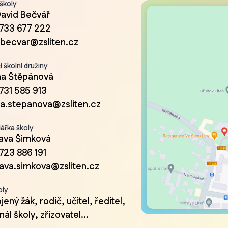
 školy
David Bečvář
733 677 222
.becvar@zsliten.cz
 školní družiny
a Štěpánová
731 585 913
a.stepanova@zsliten.cz
ářka školy
lava Šimková
723 886 191
lava.simkova@zsliten.cz
oly
ený žák, rodič, učitel, ředitel,
ál školy, zřizovatel...