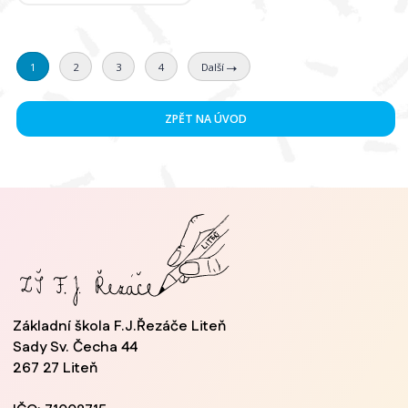
1
2
3
4
Další
ZPĚT NA ÚVOD
Základní škola F.J.Řezáče Liteň
Sady Sv. Čecha 44
267 27 Liteň