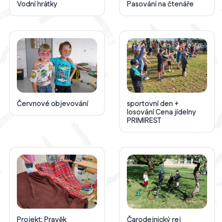
Vodní hrátky
Pasování na čtenáře
Červnové objevování
sportovní den +
losování Cena jídelny
PRIMIREST
Projekt: Pravěk
Čarodejnický rej