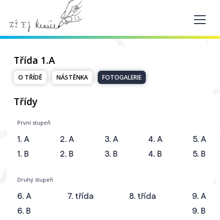
Třída 1.A
O TŘÍDĚ
NÁSTĚNKA
FOTOGALERIE
Třídy
První stupeň
1. A
2. A
3. A
4. A
5. A
1. B
2. B
3. B
4. B
5. B
Druhý stupeň
6. A
7. třída
8. třída
9. A
6. B
9. B