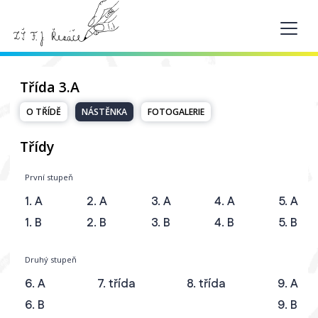
Třída 3.A
O TŘÍDĚ
NÁSTĚNKA
FOTOGALERIE
Třídy
První stupeň
1. A
2. A
3. A
4. A
5. A
1. B
2. B
3. B
4. B
5. B
Druhý stupeň
6. A
7. třída
8. třída
9. A
6. B
9. B