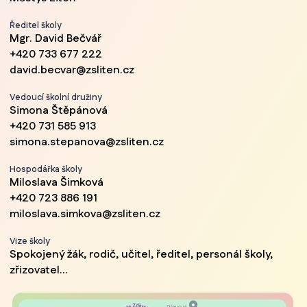
Ředitel školy
Mgr. David Bečvář
+420 733 677 222
david.becvar@zsliten.cz
Vedoucí školní družiny
Simona Štěpánová
+420 731 585 913
simona.stepanova@zsliten.cz
Hospodářka školy
Miloslava Šimková
+420 723 886 191
miloslava.simkova@zsliten.cz
Vize školy
Spokojený žák, rodič, učitel, ředitel, personál školy,
zřizovatel...