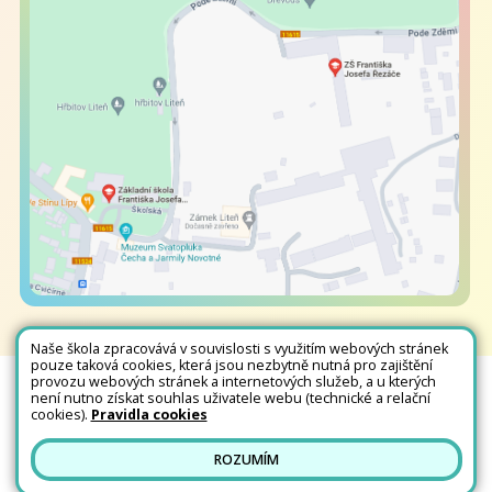
Naše škola zpracovává v souvislosti s využitím webových stránek
pouze taková cookies, která jsou nezbytně nutná pro zajištění
provozu webových stránek a internetových služeb, a u kterých
není nutno získat souhlas uživatele webu (technické a relační
Všechna práva vyhrazena. Copyright © 2026 |
Mapa stránek
|
Kontakty
|
cookies).
Pravidla cookies
Přihlásit
|
Prohlášení o přístupnosti
|
Pravidla COOKIES
|
GDPR
ROZUMÍM