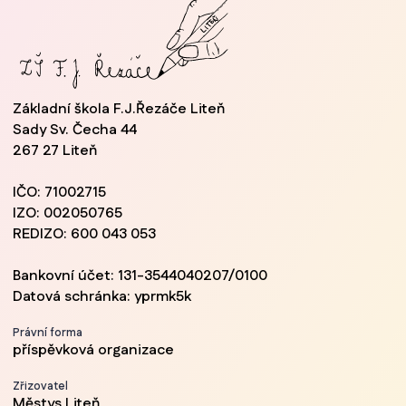
Základní škola F.J.Řezáče Liteň
Sady Sv. Čecha 44
267 27 Liteň
IČO: 71002715
IZO: 002050765
REDIZO: 600 043 053
Bankovní účet: 131-3544040207/0100
Datová schránka: yprmk5k
Právní forma
příspěvková organizace
Zřizovatel
Městys Liteň