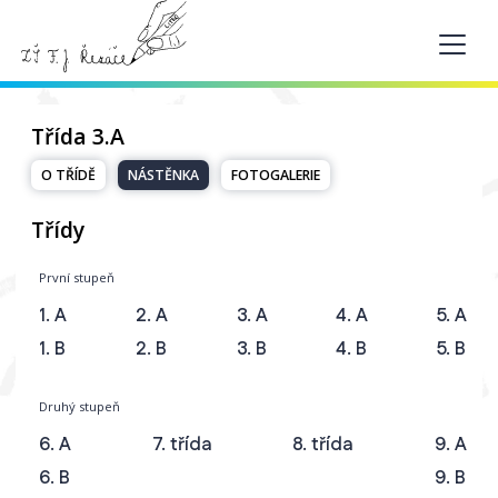
Třída 3.A
O TŘÍDĚ
NÁSTĚNKA
FOTOGALERIE
Třídy
První stupeň
1. A
2. A
3. A
4. A
5. A
1. B
2. B
3. B
4. B
5. B
Druhý stupeň
6. A
7. třída
8. třída
9. A
6. B
9. B