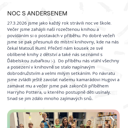
NOC S ANDERSENEM
27.3.2026 jsme jako každý rok strávili noc ve škole.
Večer jsme zahájili naší rozečtenou knihou a
povídáním si o postavách v příběhu. Po dobré večeři
jsme se pak přesunuli do místní knihovny, kde na nás
čekal Matouš Ruml. Přečetl nám kousek ze své
oblíbené knihy z dětství a také nás seznámil s
Ďábelskou zubařkou :-). Do příběhu nás vtáhl všechny
a posezení v knihovně se stalo napínavým
dobrodružstvím a velmi milým setkáním. Po návratu
jsme zvládli ještě zavolat našemu kamarádovi Hugovi a
zamávat mu a večer jsme pak zakončili příběhem
Harryho Pottera, u kterého postupně děti usínaly.
Snad se jim zdálo mnoho zajímavých snů..