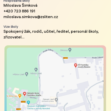
Hospodářka školy
Miloslava Šimková
+420 723 886 191
miloslava.simkova@zsliten.cz
Vize školy
Spokojený žák, rodič, učitel, ředitel, personál školy,
zřizovatel...