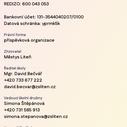
REDIZO: 600 043 053
Bankovní účet: 131-3544040207/0100
Datová schránka: yprmk5k
Právní forma
příspěvková organizace
Zřizovatel
Městys Liteň
Ředitel školy
Mgr. David Bečvář
+420 733 677 222
david.becvar@zsliten.cz
Vedoucí školní družiny
Simona Štěpánová
+420 731 585 913
simona.stepanova@zsliten.cz