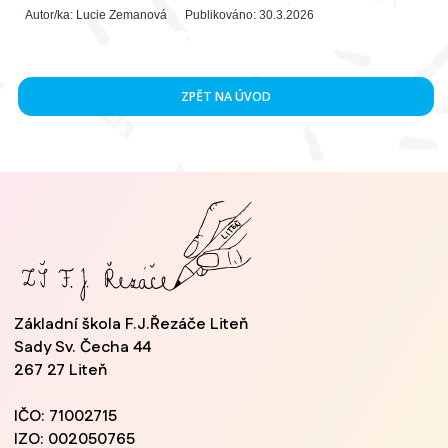
Autor/ka:
Lucie Zemanová
Publikováno:
30.3.2026
ZPĚT NA ÚVOD
Základní škola F.J.Řezáče Liteň
Sady Sv. Čecha 44
267 27 Liteň
IČO: 71002715
IZO: 002050765