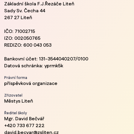
Základní škola F.J.Řezáče Liteň
Sady Sv. Čecha 44
267 27 Liteň
IČO: 71002715
IZO: 002050765
REDIZO: 600 043 053
Bankovní účet: 131-3544040207/0100
Datová schránka: yprmk5k
Právní forma
příspěvková organizace
Zřizovatel
Městys Liteň
Ředitel školy
Mgr. David Bečvář
+420 733 677 222
david.becvar@zsliten.cz