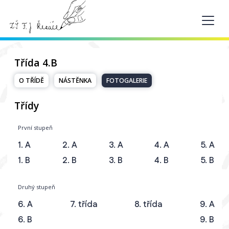
Třída 4.B
O TŘÍDĚ
NÁSTĚNKA
FOTOGALERIE
Třídy
První stupeň
1. A
2. A
3. A
4. A
5. A
1. B
2. B
3. B
4. B
5. B
Druhý stupeň
6. A
7. třída
8. třída
9. A
6. B
9. B