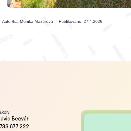
Autor/ka:
Monika Mazúrová
Publikováno:
27.4.2026
 školy
David Bečvář
733 677 222