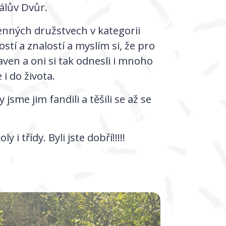
rálův Dvůr.
členných družstvech v kategorii
tí a znalostí a myslím si, že pro
aven a oni si tak odnesli i mnoho
 i do života.
jsme jim fandili a těšili se až se
i třídy. Byli jste dobří!!!!!