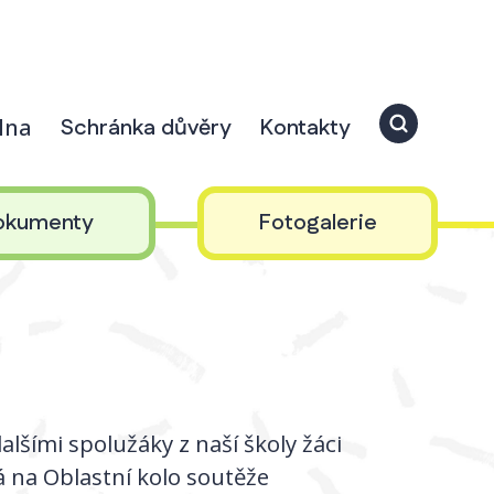
elna
Schránka důvěry
Kontakty
okumenty
Fotogalerie
dalšími spolužáky z naší školy žáci
á na Oblastní kolo soutěže