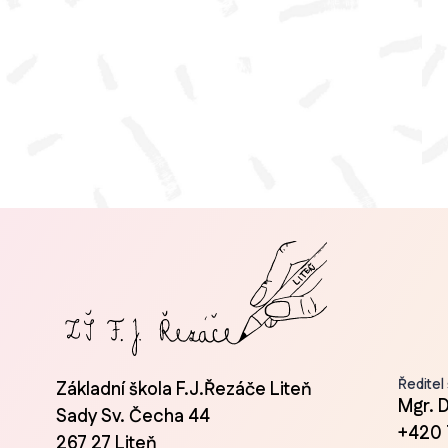
Ředitel
Základní škola F.J.Řezáče Liteň
Mgr. 
Sady Sv. Čecha 44
+420 
267 27 Liteň