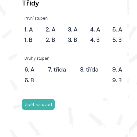
Třídy
První stupeň
1. A
2. A
3. A
4. A
5. A
1. B
2. B
3. B
4. B
5. B
Druhý stupeň
6. A
7. třída
8. třída
9. A
6. B
9. B
Zpět na úvod