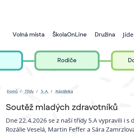
Volná místa
ŠkolaOnLine
Družina
Jíd
Rodiče
D
Domů
Třídy
5. A.
Nástěnka
Soutěž mladých zdravotníků
Dne 22.4.2026 se z naší třídy 5.A vypravili i s 
Rozálie Veselá, Martin Feffer a Sára Zamrzlov