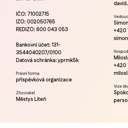
david
IČO: 71002715
Vedoucí
IZO: 002050765
Simon
REDIZO: 600 043 053
+420 
simon
Bankovní účet: 131-
Hospod
3544040207/0100
Milos
Datová schránka: yprmk5k
+420 
milos
Právní forma
příspěvková organizace
Vize šk
Spokoj
Zřizovatel
Městys Liteň
person