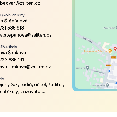
.becvar@zsliten.cz
 školní družiny
a Štěpánová
731 585 913
a.stepanova@zsliten.cz
ářka školy
lava Šimková
723 886 191
lava.simkova@zsliten.cz
oly
ený žák, rodič, učitel, ředitel,
ál školy, zřizovatel...