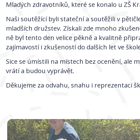
Mladých zdravotníků, které se konalo u ZŠ K
Naši soutěžící byli stateční a soutěžili v pěti
mladších družstev. Získali zde mnoho zkušenos
ně byl tento den velice pěkně a kvalitně připr
zajímavostí i zkušeností do dalších let ve škole
Sice se úmístili na místech bez ocenění, ale my 
vrátí a budou vyprávět.
Děkujeme za odvahu, snahu i reprezentaci školy 